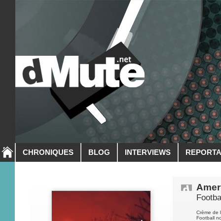
CHRONIQUES
BLOG
INTERVIEWS
REPORT
Ameri
Footba
Crème de l
Football n