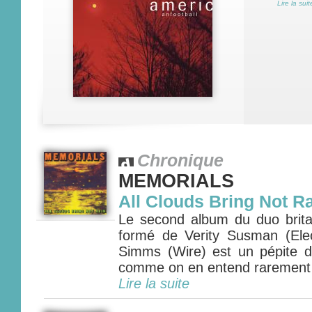
Lire la suit
Chronique
MEMORIALS
All Clouds Bring Not R
Le second album du duo bri
formé de Verity Susman (Ele
Simms (Wire) est un pépite 
comme on en entend rarement
Lire la suite