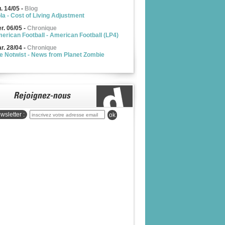
u. 14/05
-
Blog
la - Cost of Living Adjustment
r. 06/05
-
Chronique
erican Football - American Football (LP4)
r. 28/04
-
Chronique
e Notwist - News from Planet Zombie
wsletter :
ok