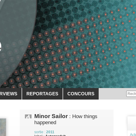
ERVIEWS
REPORTAGES
CONCOURS
Minor Sailor
: How things
happened
sortie :
2011
Act