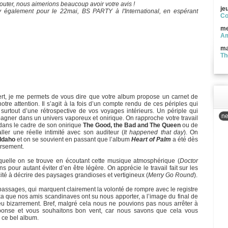
outer, nous aimerions beaucoup avoir votre avis !
je
ty également pour le 22mai, BS PARTY à l'International, en espérant
Co
me
Am
ma
Th
ert, je me permets de vous dire que votre album propose un carnet de
otre attention. Il s’agit à la fois d’un compte rendu de ces périples qui
surtout d’une rétrospective de vos voyages intérieurs. Un périple qui
ne
agner dans un univers vaporeux et onirique. On rapproche votre travail
 dans le cadre de son onirique
The Good, the Bad and The Queen
ou de
ller une réelle intimité avec son auditeur (
It happened that day
). On
Idaho
et on se souvient en passant que l’album
Heart of Palm
a été dès
ersement.
quelle on se trouve en écoutant cette musique atmosphérique (
Doctor
ns pour autant éviter d’en être légère. On apprécie le travail fait sur les
cité à décrire des paysages grandioses et vertigineux (
Merry Go Round
).
assages, qui marquent clairement la volonté de rompre avec le registre
ka que nos amis scandinaves ont su nous apporter, a l’image du final de
u bizarrement. Bref, malgré cela nous ne pouvions pas nous arrêter à
ponse et vous souhaitons bon vent, car nous savons que cela vous
e ce bel album.