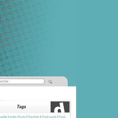
ualité
|
Indie-Rock
|
Playlists
|
Post-punk
|
Post-