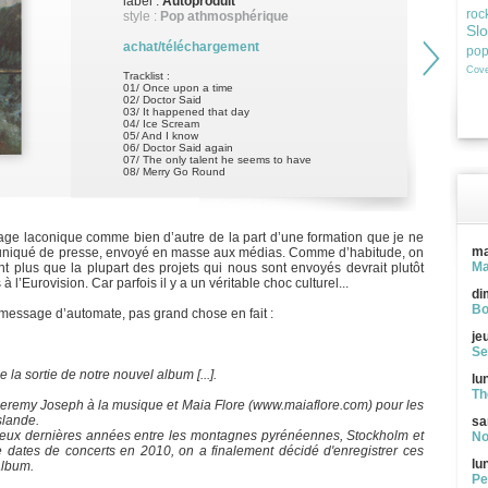
label :
Autoproduit
roc
style :
Pop athmosphérique
Sl
achat/téléchargement
po
Cove
Tracklist :
01/ Once upon a time
02/ Doctor Said
03/ It happened that day
04/ Ice Scream
05/ And I know
06/ Doctor Said again
07/ The only talent he seems to have
08/ Merry Go Round
ge laconique comme bien d’autre de la part d’une formation que je ne
ma
uniqué de presse, envoyé en masse aux médias. Comme d’habitude, on
Ma
ant plus que la plupart des projets qui nous sont envoyés devrait plutôt
l’Eurovision. Car parfois il y a un véritable choc culturel...
di
Bo
 message d’automate, pas grand chose en fait :
je
Se
a sortie de notre nouvel album [...].
lu
Th
 Jeremy Joseph à la musique et Maia Flore (www.maiaflore.com) pour les
slande.
sa
deux dernières années entre les montagnes pyrénéennes, Stockholm et
No
de dates de concerts en 2010, on a finalement décidé d'enregistrer ces
lu
album.
Pe