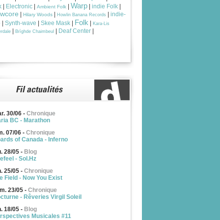
Warp
k
|
Electronic
|
|
|
indie Folk
|
Ambient Folk
owcore
|
|
|
indie-
Hilary Woods
Howlin Banana Records
Folk
p
|
Synth-wave
|
Skee Mask
|
|
Kara-Lis
|
|
Deaf Center
|
rdale
Brìghde Chaimbeul
r. 30/06
-
Chronique
ria BC - Marathon
m. 07/06
-
Chronique
ards of Canada - Inferno
u. 28/05
-
Blog
efeel - Sol.Hz
n. 25/05
-
Chronique
e Field - Now You Exist
m. 23/05
-
Chronique
cturne - Rêveries Virgil Soleil
n. 18/05
-
Blog
rspectives Musicales #11