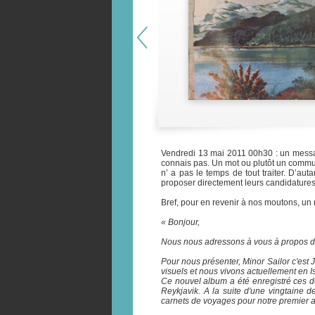
Vendredi 13 mai 2011 00h30 : un messa
connais pas. Un mot ou plutôt un comm
n’ a pas le temps de tout traiter. D’aut
proposer directement leurs candidatures à 
Bref, pour en revenir à nos moutons, un
« Bonjour,
Nous nous adressons à vous à propos de l
Pour nous présenter, Minor Sailor c'est
visuels et nous vivons actuellement en I
Ce nouvel album a été enregistré ces 
Reykjavik. A la suite d'une vingtaine 
carnets de voyages pour notre premier 