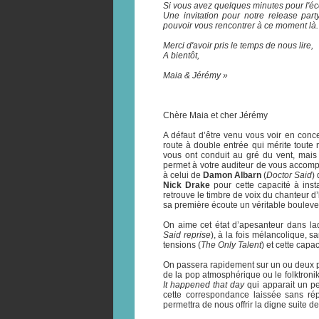
Si vous avez quelques minutes pour l'éc
Une invitation pour notre release par
pouvoir vous rencontrer à ce moment là.
Merci d'avoir pris le temps de nous lire,
A bientôt,
Maia & Jérémy »
Chère Maia et cher Jérémy
A défaut d’être venu vous voir en conc
route à double entrée qui mérite toute n
vous ont conduit au gré du vent, mais 
permet à votre auditeur de vous accomp
à celui de
Damon Albarn
(
Doctor Said
)
Nick Drake
pour cette capacité à insta
retrouve le timbre de voix du chanteur d’
sa première écoute un véritable boulev
On aime cet état d’apesanteur dans la
Said reprise
), à la fois mélancolique, sa
tensions (
The Only Talent
) et cette capa
On passera rapidement sur un ou deux p
de la pop atmosphérique ou le folktroni
It happened that day
qui apparait un pe
cette correspondance laissée sans ré
permettra de nous offrir la digne suite d