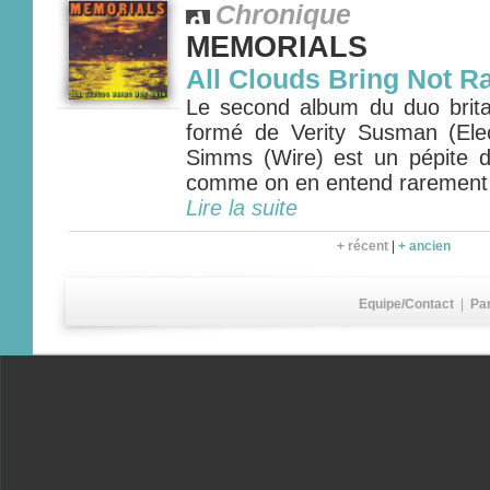
Chronique
MEMORIALS
All Clouds Bring Not R
Le second album du duo bri
formé de Verity Susman (Ele
Simms (Wire) est un pépite 
comme on en entend rarement
Lire la suite
+ récent
|
+ ancien
Equipe/Contact
|
Pa