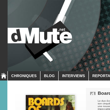
CHRONIQUES
BLOG
INTERVIEWS
REPORT
Boar
Le duo éc
son cinqui
une nouvel
impeccable