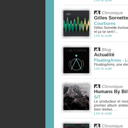
Lire la suite
Chronique
Gilles Sornette
Courbures
Gilles Sornette évolu
et ça se sent !...
Lire la suite
Blog
Actualité
FloatingArms - L
FloatingArms, une élec
Lire la suite
Chronique
Humans By Bil
S/T
Le producteur et mus
premier album ambient
bien réelles. ...
Lire la suite
Chronique