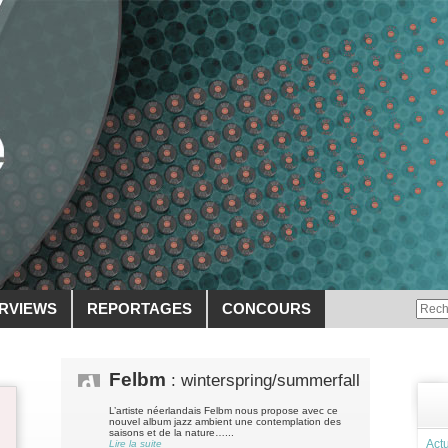
ERVIEWS
REPORTAGES
CONCOURS
Felbm
: winterspring/summerfall
L’artiste néerlandais Felbm nous propose avec ce
nouvel album jazz ambient une contemplation des
saisons et de la nature…...
Actu
Lire la suite