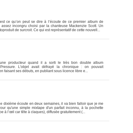
est ce qu’on peut se dire à l’écoute de ce premier album de
 assez incongru choisi par la chanteuse Mackenzie Scott. Un
roduit de surcroit. Ce qui est représentatif de cette nouvell...
eune producteur quand il a sorti le très bon double album
ressure. L'objet avait défrayé la chronique : on pouvait
n faisant ses débuts, en publiant sous licence libre e...
e dixième écoute en deux semaines, il va bien falloir que je me
Pour qu'une simple mixtape d'un parfait inconnu, à la pochette
 à l’œil car tête à claques), diffusée gratuitement (...