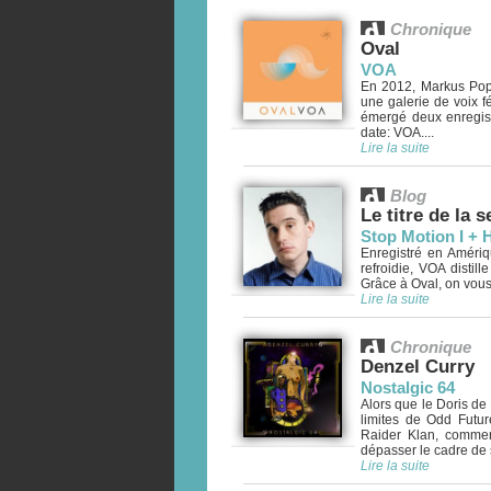
Chronique
Oval
VOA
En 2012, Markus Popp
une galerie de voix f
émergé deux enregist
date: VOA....
Lire la suite
Blog
Le titre de la 
Stop Motion I + 
Enregistré en Amériq
refroidie, VOA distil
Grâce à Oval, on vous 
Lire la suite
Chronique
Denzel Curry
Nostalgic 64
Alors que le Doris de 
limites de Odd Futur
Raider Klan, commenc
dépasser le cadre de s
Lire la suite