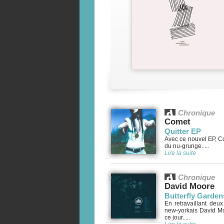
Chronique
Comet
Quitter EP
Avec ce nouvel EP, C
du nu-grunge.....
Lire la suite
Chronique
David Moore
Butterfly Garden
En retravaillant deux
new-yorkais David Mo
ce jour.....