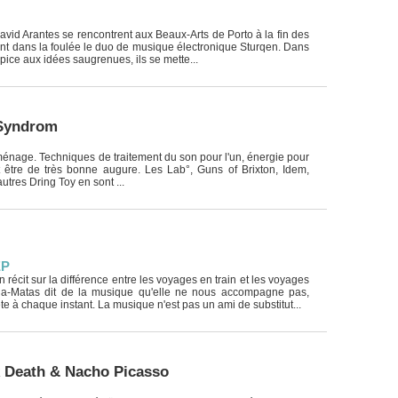
vid Arantes se rencontrent aux Beaux-Arts de Porto à la fin des
nt dans la foulée le duo de musique électronique Sturqen. Dans
pice aux idées saugrenues, ils se mette...
 Syndrom
ménage. Techniques de traitement du son pour l'un, énergie pour
ut être de très bonne augure. Les Lab°, Guns of Brixton, Idem,
utres Dring Toy en sont ...
EP
récit sur la différence entre les voyages en train et les voyages
ila-Matas dit de la musique qu'elle ne nous accompagne pas,
te à chaque instant. La musique n'est pas un ami de substitut...
k Death & Nacho Picasso