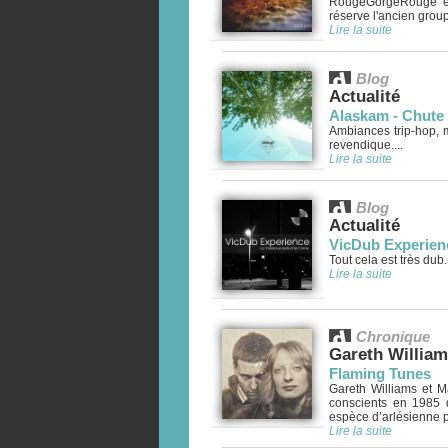
RougeGorgeRouge est
réserve l'ancien group
Lire la suite
Blog
Actualité
Alaskam - Chute 
Ambiances trip-hop, m
revendique....
Lire la suite
Blog
Actualité
VicDub Experience
Tout cela est très dub.
Lire la suite
Chronique
Gareth William
Flaming Tunes
Gareth Williams et Ma
conscients en 1985 q
espèce d’arlésienne p
Lire la suite