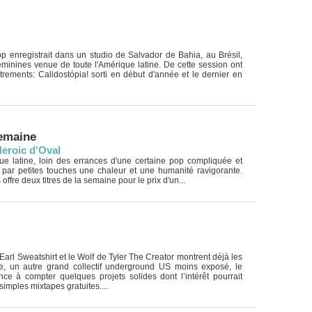
 enregistrait dans un studio de Salvador de Bahia, au Brésil,
éminines venue de toute l'Amérique latine. De cette session ont
rements: Calidostópia! sorti en début d'année et le dernier en
semaine
Heroic d'Oval
ue latine, loin des errances d'une certaine pop compliquée et
le par petites touches une chaleur et une humanité ravigorante.
offre deux titres de la semaine pour le prix d'un...
Earl Sweatshirt et le Wolf de Tyler The Creator montrent déjà les
e, un autre grand collectif underground US moins exposé, le
e à compter quelques projets solides dont l’intérêt pourrait
imples mixtapes gratuites....