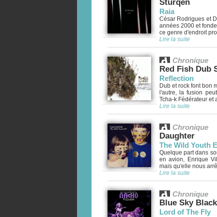
Sturqen
Raia
César Rodrigues et Da
années 2000 et fonde
ce genre d'endroit pro
Lire la suite
Chronique
Red Fish Dub
Reflection
Dub et rock font bon 
l'autre, la fusion pe
Tcha-k Fédérateur et a
Lire la suite
Chronique
Daughter
The Wild Youth 
Quelque part dans son 
en avion, Enrique V
mais qu'elle nous arrê
Lire la suite
Chronique
Blue Sky Blac
Lord of The Fly