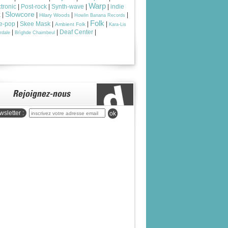
Warp
tronic
|
Post-rock
|
Synth-wave
|
|
indie
Slowcore
k
|
|
|
|
Hilary Woods
Howlin Banana Records
Folk
ie-pop
|
Skee Mask
|
|
|
Ambient Folk
Kara-Lis
|
|
Deaf Center
|
rdale
Brìghde Chaimbeul
sletter :
ok