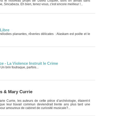
 le nouveau projet de David Loquier, dont on aimait sans
e, Sincabeza. Eh bien, tenez-vous, c'est encore meilleur !...
Libre
élodies planantes, rêveries délicates : Alaskam est poète et le
 - La Violence Instruit le Crime
 Un brin foutraque, parfois...
s & Mary Currie
rie Currie, les auteurs de cette pièce d’archéologie, étaient-il
ue leur travail commun deviendrait trente ans plus tard une
our amoureux de cabinet de curiosité musicale?...