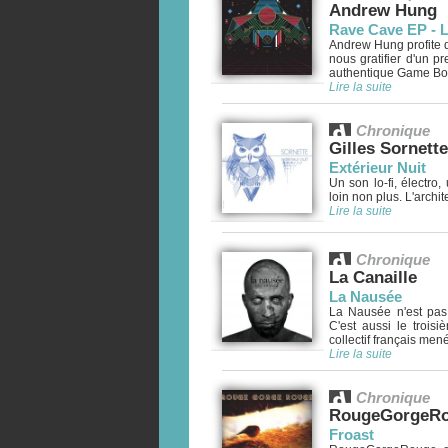
Andrew Hung
Rave Cave EP - L
Andrew Hung profite q
nous gratifier d'un pr
authentique Game Boy
Lire la suite
Chronique
Gilles Sornette
Extérieur Nuit
Un son lo-fi, électro
loin non plus. L'archi
Lire la suite
Chronique
La Canaille
La Nausée
La Nausée n'est pas 
C'est aussi le trois
collectif français me
Lire la suite
Chronique
RougeGorgeR
Froast