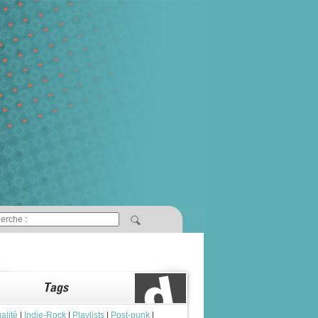
alité
|
Indie-Rock
|
Playlists
|
Post-punk
|