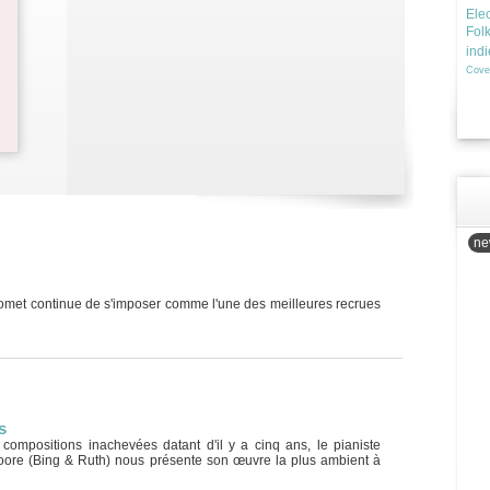
Elec
Fol
ind
Cove
new
omet continue de s'imposer comme l'une des meilleures recrues
s
 compositions inachevées datant d'il y a cinq ans, le pianiste
ore (Bing & Ruth) nous présente son œuvre la plus ambient à