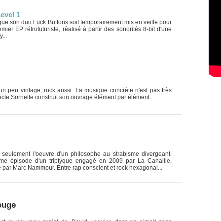
evel 1
ue son duo Fuck Buttons soit temporairement mis en veille pour
emier EP rétrofuturiste, réalisé à partir des sonorités 8-bit d'une
...
, un peu vintage, rock aussi. La musique concrète n'est pas très
tecte Sornette construit son ouvrage élément par élément...
seulement l'oeuvre d'un philosophe au strabisme divergeant.
ième épisode d'un triptyque engagé en 2009 par La Canaille,
né par Marc Nammour. Entre rap conscient et rock hexagonal...
ouge