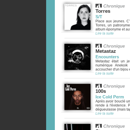
Chronique
Torres
S/T
Place aux jeunes. C’
Torres, un patronyme
album éponyme et autop
Lire la suite
Chronique
Metastaz
Encounters
Metastaz était un j
numérique Anekoik P
accoucher d'un bijou e
Lire la suite
Chronique
100s
Ice Cold Perm
Après avoir bouclé un
rende à l'évidence. 
dégueulasse (mais tape
Lire la suite
Chronique