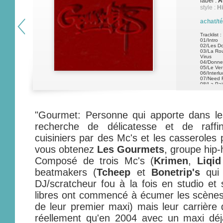
label :
A
style :
Hi
achat/t
Tracklist :
01/Intro
02/Les Do
03/La Rou
Virus
04/Donne
05/Le Ver 
06/Interlu
07/Need 
08/La Pai
09/Le Mét
1
"Gourmet: Personne qui apporte dans les
recherche de délicatesse et de raffi
cuisiniers par des Mc's et les casseroles 
vous obtenez
Les Gourmets
, groupe hip-
Composé de trois Mc's (
Krimen
,
Liqid
beatmakers (
Tcheep
et
Bonetrip's
qui 
DJ/scratcheur fou à la fois en studio et 
libres ont commencé à écumer les scènes
de leur premier maxi) mais leur carrière
réellement qu'en 2004 avec un maxi déj