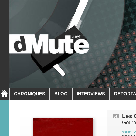
CHRONIQUES
BLOG
INTERVIEWS
REPORT
Les 
Gourm
sortie :
2