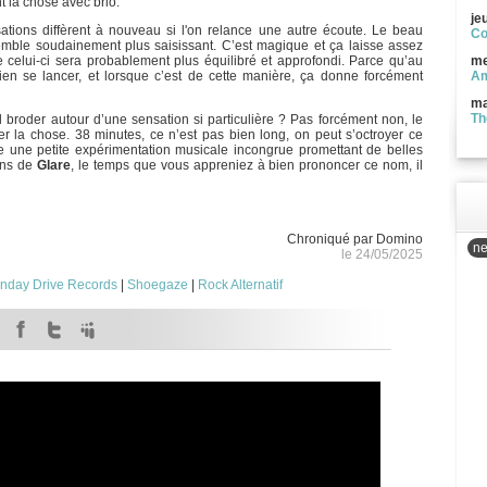
nt la chose avec brio.
je
tions diffèrent à nouveau si l'on relance une autre écoute. Le beau
Co
emble soudainement plus saisissant. C’est magique et ça laisse assez
e celui-ci sera probablement plus équilibré et approfondi. Parce qu’au
me
 bien se lancer, et lorsque c’est de cette manière, ça donne forcément
Am
ma
Th
il broder autour d’une sensation si particulière ? Pas forcément non, le
r la chose. 38 minutes, ce n’est pas bien long, on peut s’octroyer ce
tre une petite expérimentation musicale incongrue promettant de belles
xans de
Glare
, le temps que vous appreniez à bien prononcer ce nom, il
Chroniqué par Domino
ne
le 24/05/2025
nday Drive Records
|
Shoegaze
|
Rock Alternatif