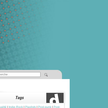
ualité
|
Indie-Rock
|
Playlists
|
Post-punk
|
Post-