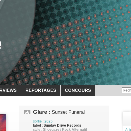
ERVIEWS
REPORTAGES
CONCOURS
Glare
: Sunset Funeral
sortie :
2025
label :
Sunday Drive Records
style :
Shoegaze / Rock Alternatif
Act