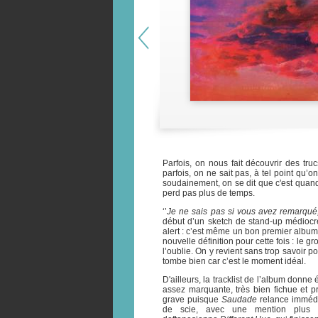
Parfois, on nous fait découvrir des trucs
parfois, on ne sait pas, à tel point qu’o
soudainement, on se dit que c'est quan
perd pas plus de temps.
‘’
Je ne sais pas si vous avez remarqué
début d’un sketch de stand-up médiocr
alert : c’est même un bon premier album,
nouvelle définition pour cette fois : le gr
l’oublie. On y revient sans trop savoir po
tombe bien car c’est le moment idéal.
D'ailleurs, la tracklist de l’album donne
assez marquante, très bien fichue et p
grave puisque
Saudade
relance immédia
de scie, avec une mention plus q