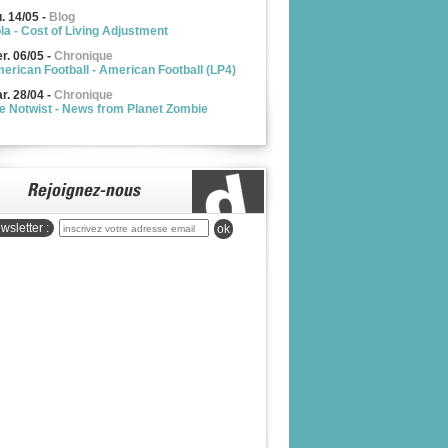
u. 14/05
-
Blog
la - Cost of Living Adjustment
r. 06/05
-
Chronique
erican Football - American Football (LP4)
r. 28/04
-
Chronique
e Notwist - News from Planet Zombie
wsletter :
ok