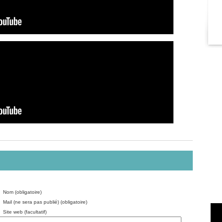
Nom (obligatoire)
Mail (ne sera pas publié) (obligatoire)
Site web (facultatif)