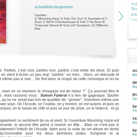
roc
achat/téléchargement
Sl
po
Tracklist :
1/ Mourning Haze 2/ Kiss The Sun 3/ Saudade 4/ 2
Cove
Soon 2 Tell 5/ Chlorinehouse 6/ Felt 7/ Nü Burn 8/
Turquoise Dream 9/ Guts 10/ Sungrave 11/ Different
Hue
. Parfois, c’est cool, parfois non, parfois c’est entre les deux. Et puis
ma
n en vient à écrire un peu trop ‘’parfois’’ en intro… Alors, on réécoute et
Ma
d même pas si mal… On finit donc le chapô de cette chronique et on ne
di
Bo
, mais en ce moment, le shoegaze est de retour ?
’’ Ça pourrait être le
je
e, mais rassurez vous :
Sunset Funeral
n’a rien de gagesque. Spoiler
Se
 qu’on ne serait pas loin de qualifier de ‘’grower’’. Inventons même une
ower yoyo. On l’écoute, on l’oublie, on y revient, on est surpris, et puis on
lu
urquoi, on le laisse de côté et puis un jour de pluie, on le relance.. et ça
Th
sa
 également ce sentiment de va et vient. Si l’ouverture
Mourning Haze
est
No
renante, le second titre peine à revenir en tête… Mais ce n’est pas si
tement l’intérêt de l’écoute. Idem pour la suite de cet album en dents
lu
u’honorable pour les deux dernières pistes,
Sungrave
et la
Pe