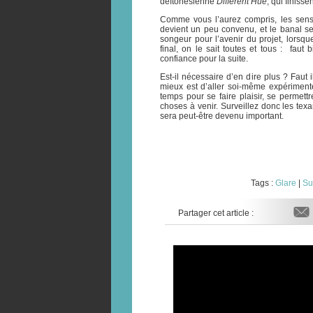
deftonesienne
Different Hue
, qui finisse
Comme vous l’aurez compris, les sensa
devient un peu convenu, et le banal s
songeur pour l’avenir du projet, lorsqu
final, on le sait toutes et tous : faut
confiance pour la suite.
Est-il nécessaire d’en dire plus ? Faut 
mieux est d’aller soi-même expérimente
temps pour se faire plaisir, se permet
choses à venir. Surveillez donc les te
sera peut-être devenu important.
Tags :
Glare
|
Su
Partager cet article :