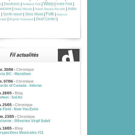
Warp
k
|
Electronic
|
|
|
indie Folk
|
Ambient Folk
owcore
|
|
|
indie-
Hilary Woods
Howlin Banana Records
Folk
p
|
Synth-wave
|
Skee Mask
|
|
Kara-Lis
|
|
Deaf Center
|
rdale
Brìghde Chaimbeul
r. 30/06
-
Chronique
ria BC - Marathon
m. 07/06
-
Chronique
ards of Canada - Inferno
u. 28/05
-
Blog
efeel - Sol.Hz
n. 25/05
-
Chronique
e Field - Now You Exist
m. 23/05
-
Chronique
cturne - Rêveries Virgil Soleil
n. 18/05
-
Blog
rspectives Musicales #11