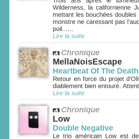
Trois ans après le lumine
Wilderness, la californienne J
mettant les bouchées doubles 
monstre ne caressant pas l'aud
poil......
Lire la suite
Chronique
MellaNoisEscape
Heartbeat Of The Death
Retour en force du projet d'Oli
diablement bien entouré. Attenti
Lire la suite
Chronique
Low
Double Negative
Le trio américain Low est d