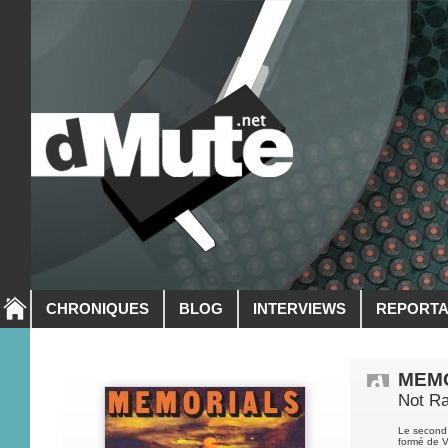
CHRONIQUES
BLOG
INTERVIEWS
REPORT
MEM
Not Ra
Le second
formé de V