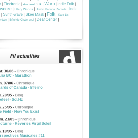
Warp
k
|
Electronic
|
|
|
indie Folk
|
Ambient Folk
owcore
|
|
|
indie-
Hilary Woods
Howlin Banana Records
Folk
p
|
Synth-wave
|
Skee Mask
|
|
Kara-Lis
|
|
Deaf Center
|
rdale
Brìghde Chaimbeul
r. 30/06
-
Chronique
ria BC - Marathon
m. 07/06
-
Chronique
ards of Canada - Inferno
u. 28/05
-
Blog
efeel - Sol.Hz
n. 25/05
-
Chronique
e Field - Now You Exist
m. 23/05
-
Chronique
cturne - Rêveries Virgil Soleil
n. 18/05
-
Blog
rspectives Musicales #11