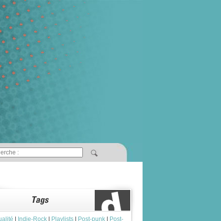
ualité
|
Indie-Rock
|
Playlists
|
Post-punk
|
Post-