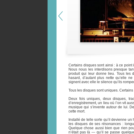
Certains disques sont ainsi : à ce point
Nous nous les interdisons presque tant 
produit qui leur donne lieu. Tous les
hasard, d’autant plus nette qu’elle ne
signent avec elle le silence qu’ils rompe
Tous les disques sont uniques. Certains 
Deux fois uniques, deux disques, tr
d’enregistrement, un lieu où l’on vit au
musique qui s’invente autour de lui. D
cette mort.
Installé de telle sorte qu’il devienne 
les disques de ses résonances : longue
Quelque chose aussi bien que rien pour
n’était pas là — qu’il se passe quelq