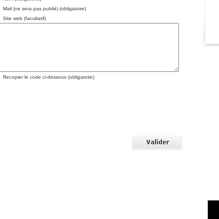
Mail (ne sera pas publié) (obligatoire)
Site web (facultatif)
Recopier le code ci-dessous (obligatoire)