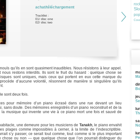
roc
achat/téléchargement
Sl
po
Tracklist :
01/ disc one
Cove
02/ disc two
 inouïs qu’ils en sont quasiment inaudibles. Nous résistons à leur appel.
ma
nous restons interdits. Ils sont le fruit du hasard : quelque chose se
Ma
 disques sont uniques, mais ceux qui portent en eux cette marque du
 procède d’aucune volonté, résonnent de manière si singulière qu’ils
di
nt.
Bo
le sont deux fois.
je
Se
aces pour mémoire d’un piano écrasé dans une rue devant un lieu
ssi, sans doute. Des mémoires enregistrés d’un piano reconstruit et de la
lu
e la musique qui invente une vie à ce piano mort une fois et sauvé de
Th
sa
un habitacle, une demeure pour les musiciens de
Tanakh
, le piano envahit
No
s plages comme impossibles à cerner, à la limite de l’indescriptible.
lu
rait s’y passer, ce serait tout comme, tout comme si le plus important
Pe
ue chose ou non — que quelque chose que l’on pourrait distinguer du