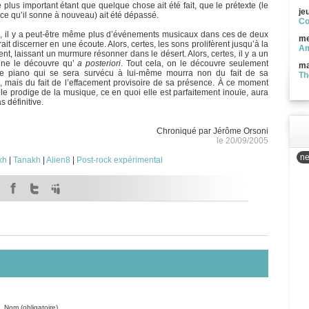
 plus important étant que quelque chose ait été fait, que le prétexte (le
je
 ce qu’il sonne à nouveau) ait été dépassé.
Co
se, il y a peut-être même plus d’événements musicaux dans ces de deux
me
it discerner en une écoute. Alors, certes, les sons prolifèrent jusqu’à la
Am
cent, laissant un murmure résonner dans le désert. Alors, certes, il y a un
 ne le découvre qu’
a posteriori
. Tout cela, on le découvre seulement
ma
ce piano qui se sera survécu à lui-même mourra non du fait de sa
Th
e, mais du fait de l’effacement provisoire de sa présence. À ce moment
e prodige de la musique, ce en quoi elle est parfaitement inouïe, aura
s définitive.
Chroniqué par Jérôme Orsoni
le 20/09/2005
ne
kh
|
Tanakh
|
Alien8
|
Post-rock expérimental
Nom (obligatoire)