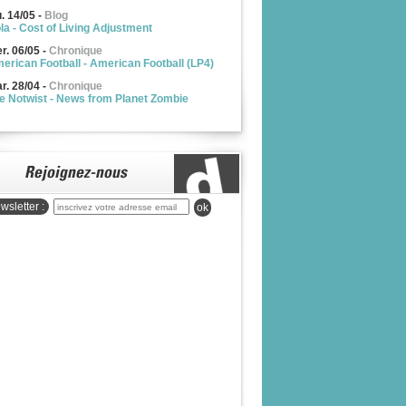
u. 14/05
-
Blog
la - Cost of Living Adjustment
r. 06/05
-
Chronique
erican Football - American Football (LP4)
r. 28/04
-
Chronique
e Notwist - News from Planet Zombie
wsletter :
ok