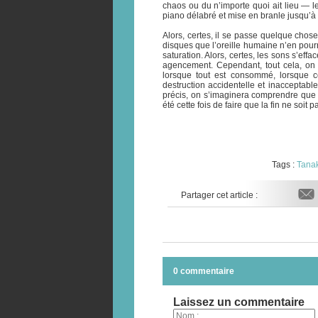
chaos ou du n’importe quoi ait lieu — le
piano délabré et mise en branle jusqu’à
Alors, certes, il se passe quelque cho
disques que l’oreille humaine n’en pourra
saturation. Alors, certes, les sons s’effa
agencement. Cependant, tout cela, on
lorsque tout est consommé, lorsque 
destruction accidentelle et inacceptabl
précis, on s’imaginera comprendre que l
été cette fois de faire que la fin ne soit pa
Tags :
Tana
Partager cet article :
0 commentaire
Laissez un commentaire