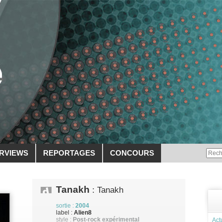
ERVIEWS
REPORTAGES
CONCOURS
Tanakh
: Tanakh
sortie :
2004
label :
Alien8
style :
Post-rock expérimental
Act