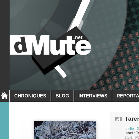
CHRONIQUES
BLOG
INTERVIEWS
REPORT
Tare
sortie :
2
label :
T
style :
P