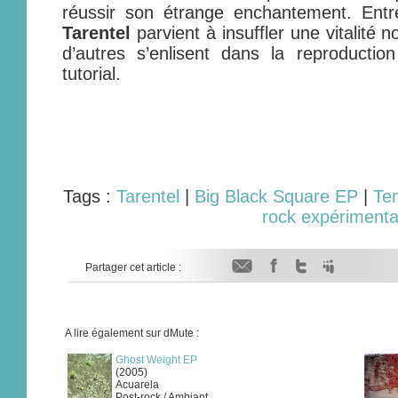
réussir son étrange enchantement. Entre
Tarentel
parvient à insuffler une vitalité n
d’autres s’enlisent dans la reproducti
tutorial.
Tags :
Tarentel
|
Big Black Square EP
|
Te
rock expérimenta
Partager cet article :
A lire également sur dMute :
Ghost Weight EP
(2005)
Acuarela
Post-rock / Ambiant