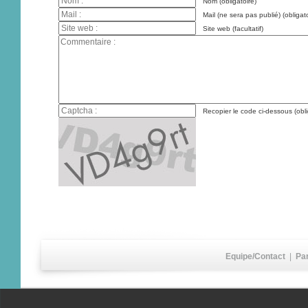
Nom (obligatoire)
Mail (ne sera pas publié) (obligato
Site web (facultatif)
Recopier le code ci-dessous (obli
Equipe/Contact
|
Pa