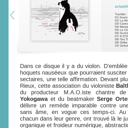
achat/t
Tracklist :
01/ Avant
02/ La fiè
03/ Cares
04/ Mam
05/ Le Cha
06/ Scotc
07/ 9 O'C
08/ Tea T
09/ Strike
10/ Zerku
Dans ce disque il y a du violon. D'emblée,
hoquets nauséeux que pourraient susciter 
sectaires, une telle affirmation. Devant pl
Rieux, cette association du violoniste
Bal
du producteur M.A.O.iste chantre d
Yokogawa
et du beatmaker
Serge Orte
délivre un remède imparable contre un
sans âme, en vogue ces temps-ci. Au c
chacun dans leur genre, ont trouvé là le ju
organique et froideur numérique, abstractio