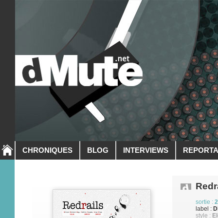
CHRONIQUES
BLOG
INTERVIEWS
REPORT
Redr
sortie :
2
label :
D
style :
El