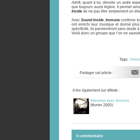
Adrift
, quant à lui, dévoile un autre asp
que toujours aussi légère. Il permet ain
Inside
de ne pas être simplement un disq
Avec
Sound Inside
,
Immune
confirme to
ont enrichi leur musique et donné plus
spécificité, ils parviendront sans doute à
Voilà donc un groupe que l’on ne saurait 
Tags :
Immu
Partager cet article :
A lire également sur dMute :
Interview avec Immune
(février 2005)
0 commentaire