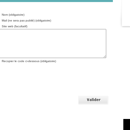
Nom (obligatoire)
Mail (ne sera pas publié) (obligatoire)
Site web (facultatif)
Recopier le code ci-dessous (obligatoire)