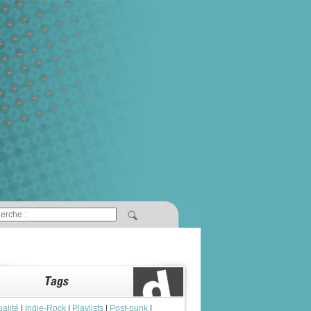
ualité
|
Indie-Rock
|
Playlists
|
Post-punk
|