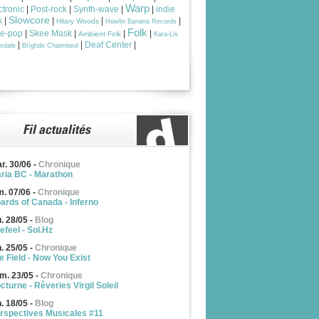
Warp
ctronic
|
Post-rock
|
Synth-wave
|
|
indie
Slowcore
k
|
|
|
|
Hilary Woods
Howlin Banana Records
Folk
ie-pop
|
Skee Mask
|
|
|
Ambient Folk
Kara-Lis
|
|
Deaf Center
|
rdale
Brìghde Chaimbeul
r. 30/06
-
Chronique
ria BC - Marathon
m. 07/06
-
Chronique
ards of Canada - Inferno
u. 28/05
-
Blog
efeel - Sol.Hz
n. 25/05
-
Chronique
e Field - Now You Exist
m. 23/05
-
Chronique
cturne - Rêveries Virgil Soleil
n. 18/05
-
Blog
rspectives Musicales #11