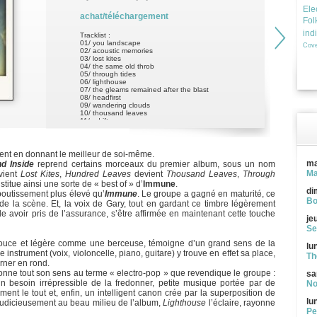
Ele
achat/téléchargement
Fol
ind
Tracklist :
01/ you landscape
Cove
02/ acoustic memories
03/ lost kites
04/ the same old throb
05/ through tides
06/ lighthouse
07/ the gleams remained after the blast
08/ headfirst
09/ wandering clouds
10/ thousand leaves
11/ adrift
12/ streams go bl
ent en donnant le meilleur de soi-même.
ma
d Inside
reprend certains morceaux du premier album, sous un nom
Ma
vient
Lost Kites
,
Hundred Leaves
devient
Thousand Leaves
,
Through
titue ainsi une sorte de « best of » d’
Immune
.
di
boutissement plus élevé qu’
Immune
. Le groupe a gagné en maturité, ce
Bo
de la scène. Et, la voix de Gary, tout en gardant ce timbre légèrement
le avoir pris de l’assurance, s’être affirmée en maintenant cette touche
je
Se
douce et légère comme une berceuse, témoigne d’un grand sens de la
lu
instrument (voix, violoncelle, piano, guitare) y trouve en effet sa place,
Th
urner en rond.
nne tout son sens au terme « electro-pop » que revendique le groupe :
sa
un besoin irrépressible de la fredonner, petite musique portée par de
No
ment le tout et, enfin, un intelligent canon crée par la superposition de
lu
 judicieusement au beau milieu de l’album,
Lighthouse
l’éclaire, rayonne
Pe