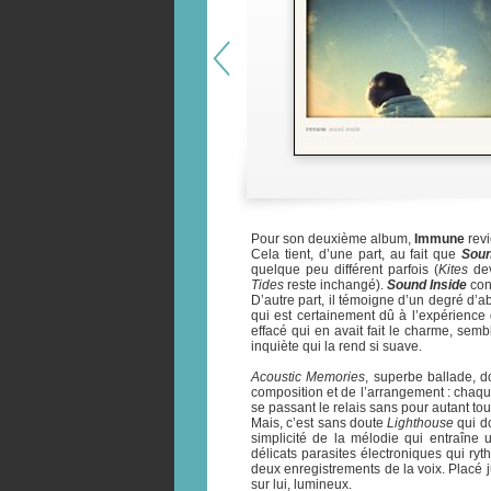
Pour son deuxième album,
Immune
revi
Cela tient, d’une part, au fait que
Soun
quelque peu différent parfois (
Kites
de
Tides
reste inchangé).
Sound Inside
cons
D’autre part, il témoigne d’un degré d’a
qui est certainement dû à l’expérience 
effacé qui en avait fait le charme, semb
inquiète qui la rend si suave.
Acoustic Memories
, superbe ballade, 
composition et de l’arrangement : chaque 
se passant le relais sans pour autant to
Mais, c’est sans doute
Lighthouse
qui do
simplicité de la mélodie qui entraîne 
délicats parasites électroniques qui ryth
deux enregistrements de la voix. Placé
sur lui, lumineux.