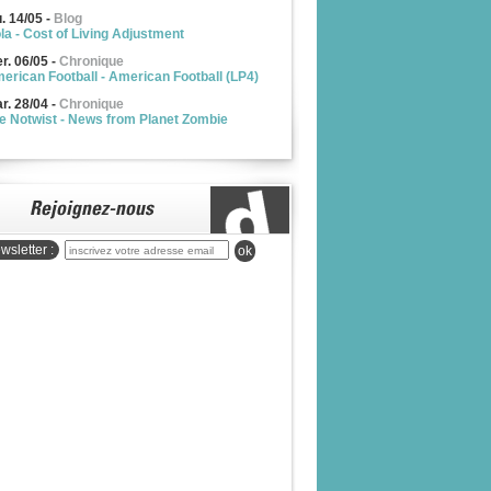
u. 14/05
-
Blog
la - Cost of Living Adjustment
r. 06/05
-
Chronique
erican Football - American Football (LP4)
r. 28/04
-
Chronique
e Notwist - News from Planet Zombie
wsletter :
ok