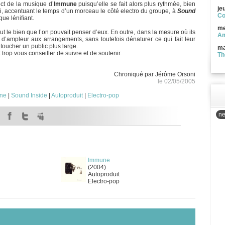
ect de la musique d’
Immune
puisqu’elle se fait alors plus rythmée, bien
je
si, accentuant le temps d’un morceau le côté electro du groupe, à
Sound
Co
ue lénifiant.
me
ut le bien que l’on pouvait penser d’eux. En outre, dans la mesure où ils
Am
 d’ampleur aux arrangements, sans toutefois dénaturer ce qui fait leur
 toucher un public plus large.
ma
trop vous conseiller de suivre et de soutenir.
Th
Chroniqué par Jérôme Orsoni
le 02/05/2005
ne
|
Sound Inside
|
Autoproduit
|
Electro-pop
ne
Immune
(2004)
Autoproduit
Electro-pop