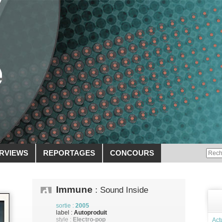
ERVIEWS
REPORTAGES
CONCOURS
Immune
: Sound Inside
sortie :
2005
label :
Autoproduit
style :
Electro-pop
Act