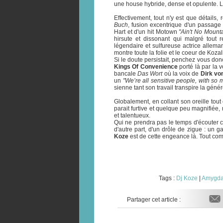
une house hybride, dense et opulente. Le
Effectivement, tout n'y est que détails
Buch
, fusion excentrique d'un passag
Hart et d'un hit Motown
"Ain't No Mount
hirsute et dissonant qui malgré tout
légendaire et sulfureuse actrice allema
montre toute la folie et le coeur de Kozal
Si le doute persistait, penchez vous don
Kings Of Convenience
porté là par la 
bancale
Das Wort
où la voix de
Dirk vo
un
"We’re all sensitive people, with so 
sienne tant son travail transpire la génér
Globalement, en collant son oreille tout
parait furtive et quelque peu magnifiée, 
et talentueux.
Qui ne prendra pas le temps d'écouter c
d'autre part, d'un drôle de zigue : un
Koze
est de cette engeance là. Tout com
Tags :
Dj Koze
|
Amygda
Partager cet article :