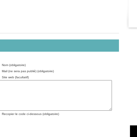
Nom (obligatoire)
Mail (ne sera pas publié) (obligatoire)
Site web (facultatif)
Recopier le code ci-dessous (obligatoire)