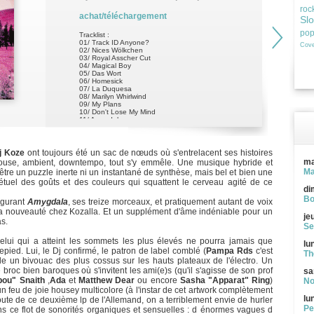
roc
achat/téléchargement
Sl
po
Tracklist :
01/ Track ID Anyone?
Cove
02/ Nices Wölkchen
03/ Royal Asscher Cut
04/ Magical Boy
05/ Das Wort
06/ Homesick
07/ La Duquesa
08/ Marilyn Whirlwind
09/ My Plans
10/ Don't Lose My Mind
11/ Amygdala
12/ Ich Schreib' Dir Ein Buch 2013
13/ NooOoo
j Koze
ont toujours été un sac de nœuds où s'entrelacent ses histoires
ma
ouse, ambient, downtempo, tout s'y emmêle. Une musique hybride et
Ma
 être un puzzle inerte ni un instantané de synthèse, mais bel et bien une
el des goûts et des couleurs qui squattent le cerveau agité de ce
di
Bo
lgurant
Amygdala
, ses treize morceaux, et pratiquement autant de voix
 La nouveauté chez Kozalla. Et un supplément d'âme indéniable pour un
je
s.
Se
lui qui a atteint les sommets les plus élevés ne pourra jamais que
lu
pied. Lui, le Dj confirmé, le patron de label comblé (
Pampa Rds
c'est
Th
alle un bivouac des plus cossus sur les hauts plateaux de l'électro. Un
 broc bien baroques où s'invitent les ami(e)s (qu'il s'agisse de son prof
sa
bou" Snaith
,
Ada
et
Matthew Dear
ou encore
Sasha "Apparat" Ring
)
No
n feu de joie housey multicolore (à l'instar de cet artwork complètement
lu
écoute de ce deuxième lp de l'Allemand, on a terriblement envie de hurler
Pe
ns ce flot de sonorités organiques et sensuelles : d énormes vagues d