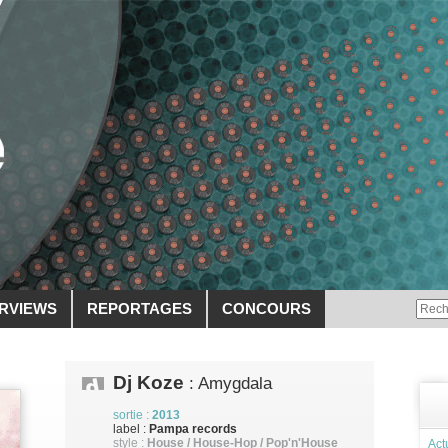
ERVIEWS
REPORTAGES
CONCOURS
Dj Koze
: Amygdala
sortie :
2013
label :
Pampa records
style :
House / House-Hop / Pop'n'House
Act