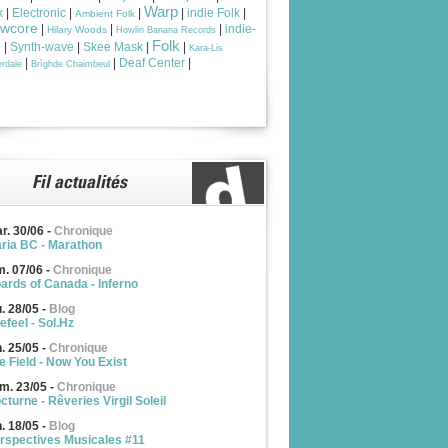
Warp
k
|
Electronic
|
|
|
indie Folk
|
Ambient Folk
owcore
|
|
|
indie-
Hilary Woods
Howlin Banana Records
Folk
p
|
Synth-wave
|
Skee Mask
|
|
Kara-Lis
|
|
Deaf Center
|
rdale
Brìghde Chaimbeul
r. 30/06
-
Chronique
ria BC - Marathon
m. 07/06
-
Chronique
ards of Canada - Inferno
u. 28/05
-
Blog
efeel - Sol.Hz
n. 25/05
-
Chronique
e Field - Now You Exist
m. 23/05
-
Chronique
cturne - Rêveries Virgil Soleil
n. 18/05
-
Blog
rspectives Musicales #11