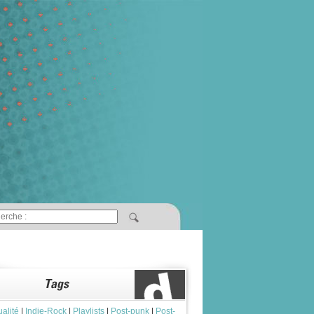
ualité
|
Indie-Rock
|
Playlists
|
Post-punk
|
Post-