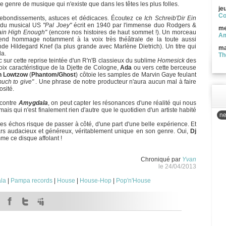
 genre de musique qui n'existe que dans les têtes les plus folles.
je
Co
, rebondissements, astuces et dédicaces. Écoutez ce
Ich Schreib'Dir Ein
e du musical US
"Pal Joey"
écrit en 1940 par l'immense duo Rodgers &
me
ain High Enough"
(encore nos histoires de haut sommet !). Un morceau
Am
 rend hommage notamment à la voix très théâtrale de la toute aussi
nde Hildegard Knef (la plus grande avec Marlène Dietrich). Un titre qui
ma
la.
Th
c sur cette reprise teintée d'un R'n'B classieux du sublime
Homesick
des
voix caractéristique de la Djette de Cologne,
Ada
ou vers cette berceuse
n Lowtzow
(
Phantom/Ghost
) côtoie les samples de Marvin Gaye feulant
much to give"
. Une phrase de notre producteur n'aura aucun mal à faire
osité.
 contre
Amygdala
, on peut capter les résonances d'une réalité qui nous
mais qui n'est finalement rien d'autre que le quotidien d'un artiste habité
ne
es échos risque de passer à côté, d'une part d'une belle expérience. Et
 gars audacieux et généreux, véritablement unique en son genre. Oui,
Dj
me ce disque affolant !
Chroniqué par
Yvan
le 24/04/2013
la
|
Pampa records
|
House
|
House-Hop
|
Pop'n'House