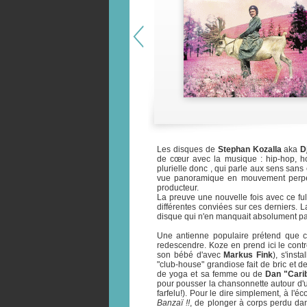
Les disques de
Stephan Kozalla
aka
D
de cœur avec la musique : hip-hop, h
plurielle donc , qui parle aux sens sans
vue panoramique en mouvement perpétu
producteur.
La preuve une nouvelle fois avec ce fu
différentes conviées sur ces derniers.
disque qui n'en manquait absolument pa
Une antienne populaire prétend que ce
redescendre. Koze en prend ici le contre
son bébé d'avec
Markus Fink
), s'inst
"club-house" grandiose fait de bric et de
de yoga et sa femme ou de
Dan "Cari
pour pousser la chansonnette autour d'u
farfelu!). Pour le dire simplement, à l'
Banzaï !!
, de plonger à corps perdu da