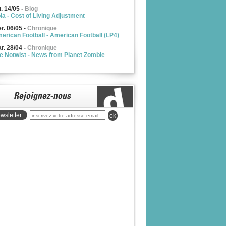
u. 14/05
-
Blog
la - Cost of Living Adjustment
r. 06/05
-
Chronique
erican Football - American Football (LP4)
r. 28/04
-
Chronique
e Notwist - News from Planet Zombie
wsletter :
ok