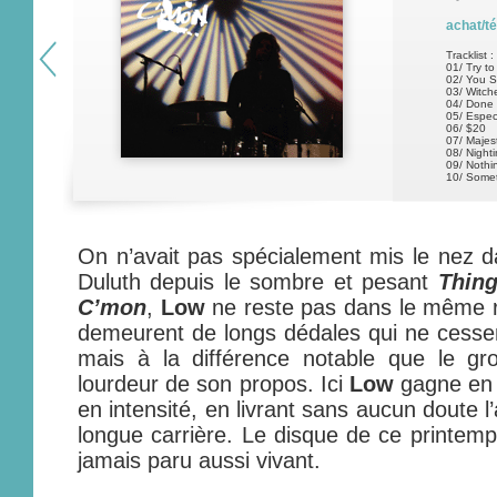
achat/t
Tracklist :
01/ Try t
02/ You S
03/ Witch
04/ Done
05/ Espec
06/ $20
07/ Majes
08/ Night
09/ Nothi
10/ Somet
On n’avait pas spécialement mis le nez da
Duluth depuis le sombre et pesant
Thing
C’mon
,
Low
ne reste pas dans le même r
demeurent de longs dédales qui ne cessen
mais à la différence notable que le gr
lourdeur de son propos. Ici
Low
gagne en 
en intensité, en livrant sans aucun doute l
longue carrière. Le disque de ce printemp
jamais paru aussi vivant.