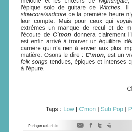
mélodie et les chœurs de
Nightingale
,
l’épique solo de guitare de
Witches
. Il
slowcore/sadcore
de la première heure n’y
leur compte. Mais pour ceux qui voyai
extrêmes un manque de recul et de maî
l’écoute de
C’mon
donnera clairement l’
est enfin arrivé à trouver un équilibre id
carrière qui n’a rien à envier aux plus im
matière. Osons le dire :
C’mon
, est un vr
folk songs
tendues, épiques et intenses qui
à l’épure.
C
Tags :
Low
|
C'mon
|
Sub Pop
|
P
Partager cet article :