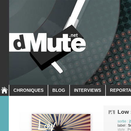
CHRONIQUES
BLOG
INTERVIEWS
REPORT
Low
sortie :
2
label :
S
style :
P