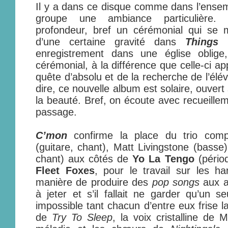
Il y a dans ce disque comme dans l’ensem
groupe une ambiance particulière. 
profondeur, bref un cérémonial qui se m
d’une certaine gravité dans
Things 
enregistrement dans une église oblig
cérémonial, à la différence que celle-ci a
quête d’absolu et de la recherche de l’élé
dire, ce nouvelle album est solaire, ouver
la beauté. Bref, on écoute avec recueille
passage.
C’mon
confirme la place du trio com
(guitare, chant), Matt Livingstone (basse)
chant) aux côtés de
Yo La Tengo
(péri
Fleet Foxes
, pour le travail sur les h
manière de produire des
pop songs
aux 
à jeter et s’il fallait ne garder qu’un se
impossible tant chacun d’entre eux frise l
de
Try To Sleep
, la voix cristalline de