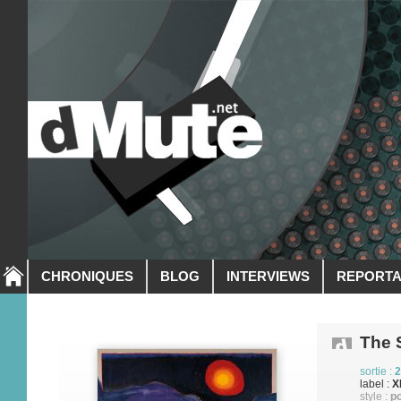
CHRONIQUES
BLOG
INTERVIEWS
REPORT
The 
sortie :
2
label :
X
style :
po