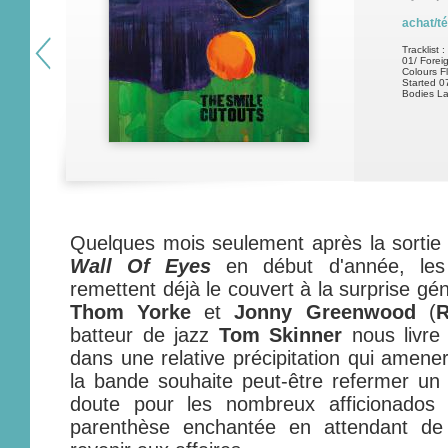
achat/t
Tracklist :
01/ Forei
Colours F
Started 0
Bodies L
Quelques mois seulement après la sortie
Wall Of Eyes
en début d'année, le
remettent déjà le couvert à la surprise gén
Thom Yorke
et
Jonny Greenwood
(
R
batteur de jazz
Tom Skinner
nous livre
dans une relative précipitation qui amene
la bande souhaite peut-être refermer un 
doute pour les nombreux afficionados
parenthèse enchantée en attendant de 