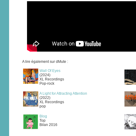
A lire également sur dMute :
Wall Of Eyes
(2024)
XL Recordings
Pop-rock
A Light for Attracting Attention
(2022)
XL Recordings
pop
Blog
Top
Bilan 2016