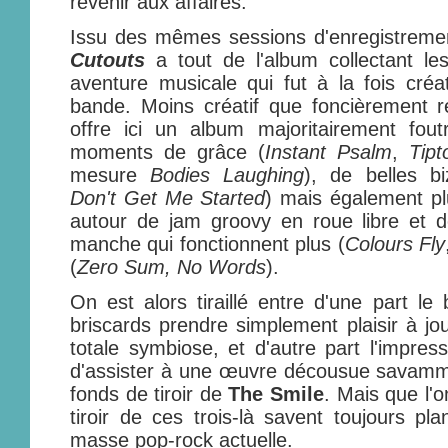
revenir aux affaires.
Issu des mêmes sessions d'enregistreme
Cutouts
a tout de l'album collectant le
aventure musicale qui fut à la fois créat
bande. Moins créatif que foncièrement r
offre ici un album majoritairement fout
moments de grâce (
Instant Psalm
,
Tip
mesure
Bodies Laughing
), de belles bi
Don't Get Me Started
) mais également pl
autour de jam groovy en roue libre et d
manche qui fonctionnent plus (
Colours Fly
(
Zero Sum, No Words
).
On est alors tiraillé entre d'une part le
briscards prendre simplement plaisir à jo
totale symbiose, et d'autre part l'impres
d'assister à une œuvre décousue savammen
fonds de tiroir de
The Smile
. Mais que l'o
tiroir de ces trois-là savent toujours pl
masse pop-rock actuelle.