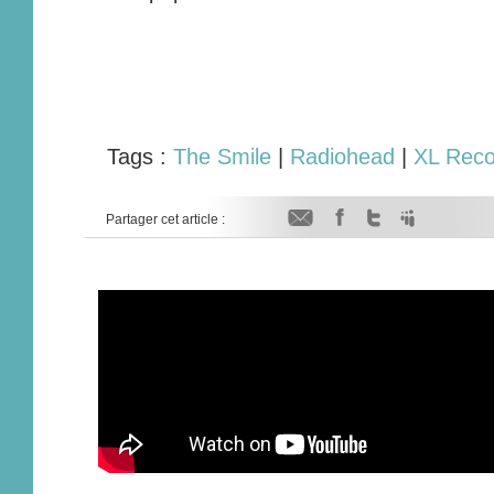
Tags :
The Smile
|
Radiohead
|
XL Reco
Partager cet article :