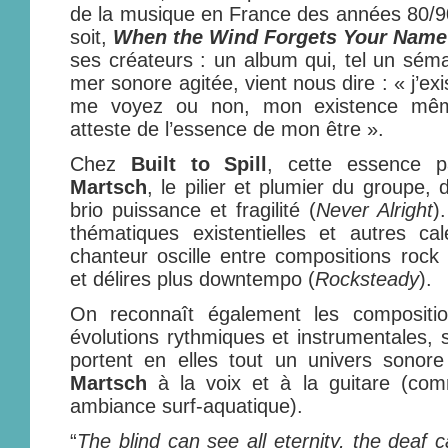
de la musique en France des années 80/90 
soit,
When the Wind Forgets Your Name
ses créateurs : un album qui, tel un sé
mer sonore agitée, vient nous dire : « j’exi
me voyez ou non, mon existence mê
atteste de l’essence de mon être ».
Chez
Built to Spill
, cette essence 
Martsch
, le pilier et plumier du groupe,
brio puissance et fragilité (
Never Alright
)
thématiques existentielles et autres ca
chanteur oscille entre compositions rock
et délires plus downtempo (
Rocksteady
).
On reconnaît également les compositi
évolutions rythmiques et instrumentales, 
portent en elles tout un univers sonor
Martsch
à la voix et à la guitare (c
ambiance surf-aquatique).
“
The blind can see all eternity, the deaf 