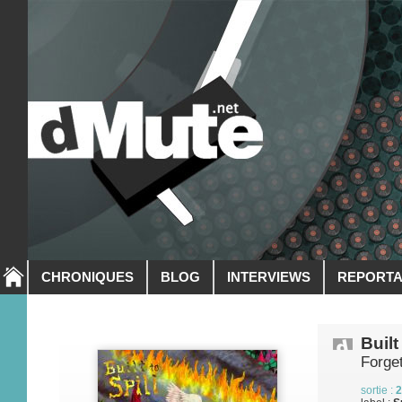
CHRONIQUES
BLOG
INTERVIEWS
REPORT
Built
Forge
sortie :
2