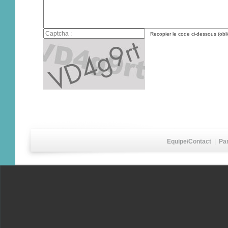
Recopier le code ci-dessous (obli
Equipe/Contact
|
Pa