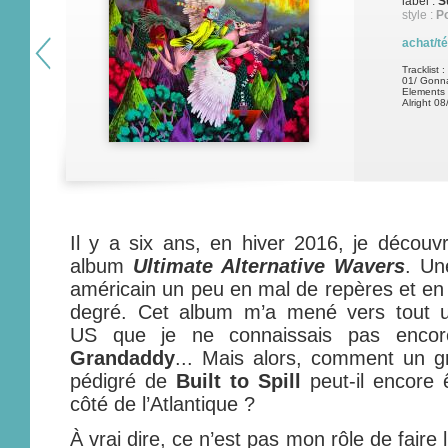
label :
S
style :
P
achat/t
Tracklist :
01/ Gonna
Elements 
Alright 08
Il y a six ans, en hiver 2016, je découv
album
Ultimate Alternative Wavers
. Un
américain un peu en mal de repères et e
degré. Cet album m’a mené vers tout un 
US que je ne connaissais pas enco
Grandaddy
... Mais alors, comment un gr
pédigré de
Built to Spill
peut-il encore 
côté de l’Atlantique ?
À vrai dire, ce n’est pas mon rôle de faire l