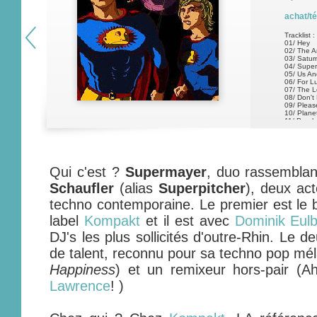
achat/t
Tracklist :
01/ Hey
02/ The A
03/ Satur
04/ Super
05/ Us A
06/ For L
07/ The 
08/ Don't
09/ Pleas
10/ Plane
11/ Psych
Qui c'est ?
Supermayer
, duo rassembla
Schaufler
(alias
Superpitcher
), deux ac
techno contemporaine. Le premier est le
label
Kompakt
et il est avec
Dominik Eul
DJ's les plus sollicités d'outre-Rhin. Le 
de talent, reconnu pour sa techno pop mél
Happiness
) et un remixeur hors-pair (
Lawrence
! )