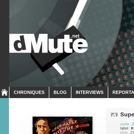
CHRONIQUES
BLOG
INTERVIEWS
REPORT
Supe
sortie :
2
label :
K
style :
El