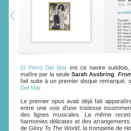
label :
M
style :
Po
achat/t
Tracklist :
01/ Jubil
02/ Glory 
03/ You ca
04/ How d
05/ Insid
06/ To giv
07/ Inner 
08/ Do no
09/ Some
10/ The su
11/ Happ
12/
El Perro Del Mar
est ce navire suédois
maître par la seule
Sarah Assbring
.
From
fait suite à un premier disque remarqué, 
Del Mar.
Le premier opus avait déjà fait apparaîtr
entre une voix d’une tristesse incommen
des lignes musicales. La même recett
harmonies délicates et des arrangements d
de
Glory To The World
, la trompette de
Ho