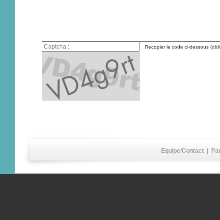
Recopier le code ci-dessous (obli
Equipe/Contact
|
Pa