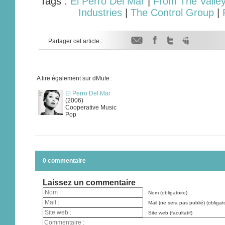
Tags :
El Perro Del Mar
|
From The Valley
Industries
|
The Control Group
|
Partager cet article :
A lire également sur dMute :
El Perro Del Mar
(2006)
Cooperative Music
Pop
0 commentaire
Laissez un commentaire
Nom (obligatoire)
Mail (ne sera pas publié) (obligato
Site web (facultatif)