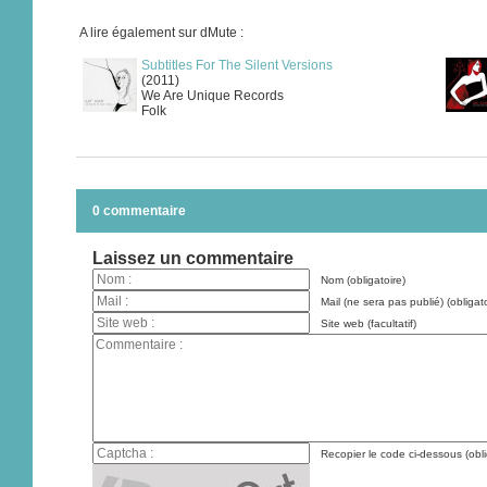
A lire également sur dMute :
Subtitles For The Silent Versions
(2011)
We Are Unique Records
Folk
0 commentaire
Laissez un commentaire
Nom (obligatoire)
Mail (ne sera pas publié) (obligato
Site web (facultatif)
Recopier le code ci-dessous (obli