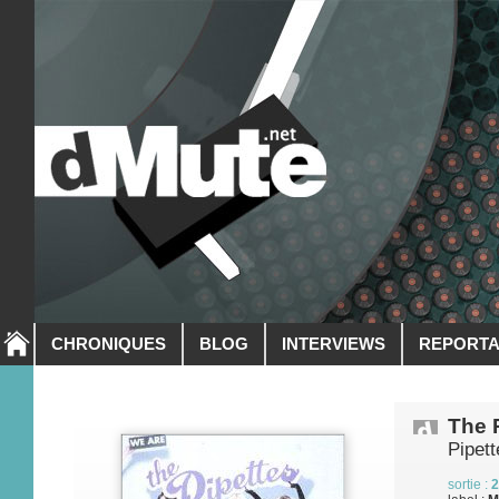
CHRONIQUES
BLOG
INTERVIEWS
REPORT
The 
Pipett
sortie :
2