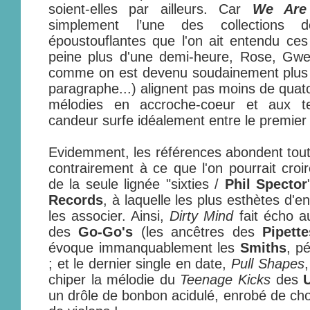
soient-elles par ailleurs. Car
We Are 
simplement l’une des collections
époustouflantes que l'on ait entendu ce
peine plus d'une demi-heure, Rose, Gw
comme on est devenu soudainement plus f
paragraphe...) alignent pas moins de quato
mélodies en accroche-coeur et aux te
candeur surfe idéalement entre le premier
Evidemment, les références abondent tout 
contrairement à ce que l'on pourrait croir
de la seule lignée "sixties /
Phil Spector
Records
, à laquelle les plus esthètes d'en
les associer. Ainsi,
Dirty Mind
fait écho a
des
Go-Go's
(les ancêtres des
Pipette
évoque immanquablement les
Smiths
, p
; et le dernier single en date,
Pull Shapes
chiper la mélodie du
Teenage Kicks
des
un drôle de bonbon acidulé, enrobé de cho