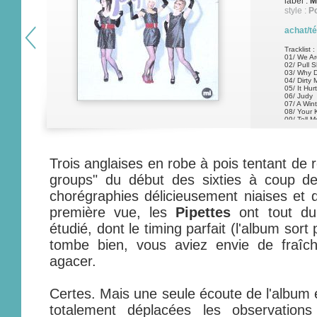
label :
M
style :
P
achat/t
Tracklist :
01/ We Ar
02/ Pull 
03/ Why D
04/ Dirty 
05/ It Hu
06/ Judy
07/ A Wint
08/ Your 
09/ Tell 
10/ Becau
Trois anglaises en robe à pois tentant de re
groups" du début des sixties à coup de
chorégraphies délicieusement niaises et 
première vue, les
Pipettes
ont tout du
étudié, dont le timing parfait (l'album sort p
tombe bien, vous aviez envie de fraîche
agacer.
Certes. Mais une seule écoute de l'album e
totalement déplacées les observations