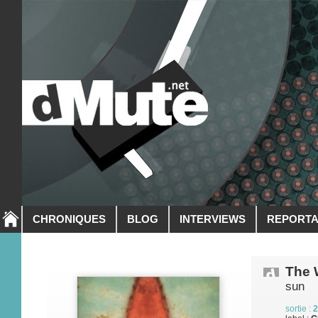
CHRONIQUES
BLOG
INTERVIEWS
REPORT
The 
sun
sortie :
2