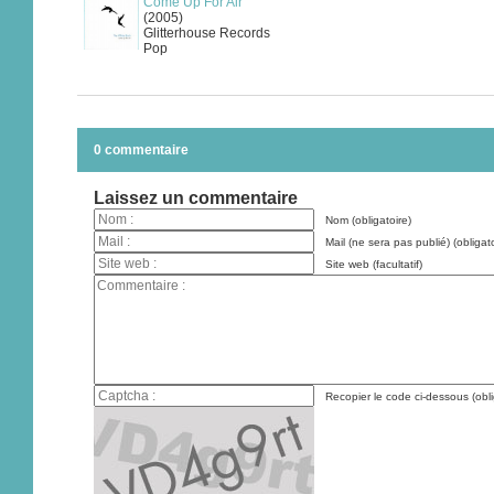
Come Up For Air
(2005)
Glitterhouse Records
Pop
0 commentaire
Laissez un commentaire
Nom (obligatoire)
Mail (ne sera pas publié) (obligato
Site web (facultatif)
Recopier le code ci-dessous (obli