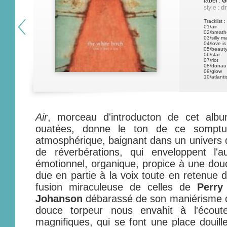
label :
G
style :
d
Tracklist :
01/air
02/breath
03/silly m
04/love is
05/beauty
06/star
07/riot
08/donau
09/glow
10/atlanti
Air
, morceau d'introducton de cet albu
ouatées, donne le ton de ce sompt
atmosphérique, baignant dans un univers 
de réverbérations, qui enveloppent l'
émotionnel, organique, propice à une douc
due en partie à la voix toute en retenue 
fusion miraculeuse de celles de
Perry
Johanson
débarassé de son maniérisme 
douce torpeur nous envahit à l'écou
magnifiques, qui se font une place douillet