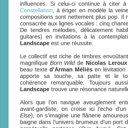
influences. Si celui-ci continue à citer à
Constellation
, à ériger en modèle la vein
compositions sont nettement plus pop. Il n’
consacrée aux lignes vocales : cinq chante
De tendres mélodies, délicatement habil
guitares) en invitations à la contempla
Landscape
est une réussite.
Le collectif est riche de timbres envoûtants
magnifique
Born Wild
de
Nicolas Leroux
beau texte
d’Arman Méliès
en lévitatio
apporte sa touche, sa patte et le to
cohérence remarquable. Toujours auss
Landscape
trouve une résonance naturell
Alors que l’on navigue aveuglement entr
avant-gardiste, on croise ici l’echo d’u
Else
), on s’imagine une flânerie amoureus
baigne dans l’univers brumeux d’un port d