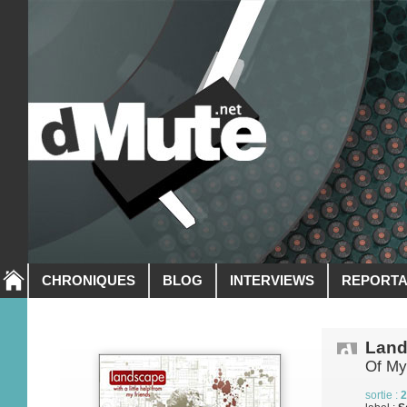
CHRONIQUES
BLOG
INTERVIEWS
REPORT
Land
Of My
sortie :
2