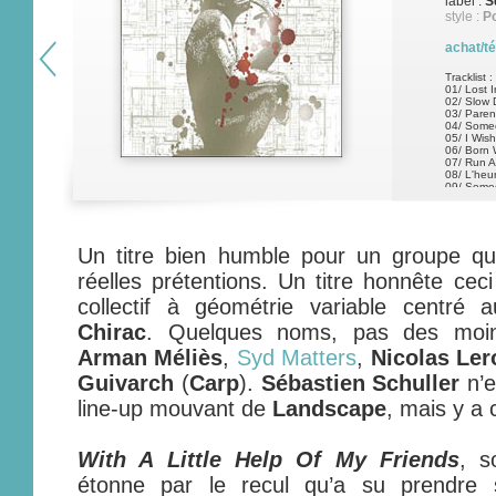
label :
S
style :
Po
achat/t
Tracklist :
01/ Lost I
02/ Slow
03/ Pare
04/ Some
05/ I Wish
06/ Born 
07/ Run 
08/ L'heu
09/ Some
Un titre bien humble pour un groupe qui
réelles prétentions. Un titre honnête ceci
collectif à géométrie variable centré
Chirac
. Quelques noms, pas des moind
Arman Méliès
,
Syd Matters
,
Nicolas Ler
Guivarch
(
Carp
).
Sébastien Schuller
n’e
line-up mouvant de
Landscape
, mais y a 
With A Little Help Of My Friends
, s
étonne par le recul qu’a su prendre