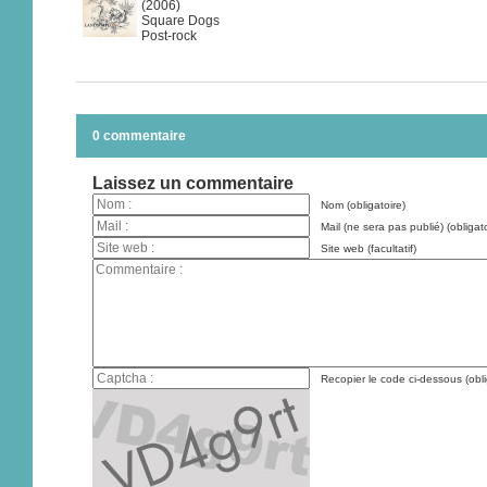
(2006)
Square Dogs
Post-rock
0 commentaire
Laissez un commentaire
Nom (obligatoire)
Mail (ne sera pas publié) (obligato
Site web (facultatif)
Recopier le code ci-dessous (obli