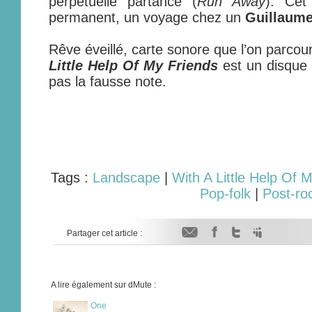
perpétuelle partance (
Run Away
). Cet
permanent, un voyage chez un
Guillaume
Rêve éveillé, carte sonore que l’on parcou
Little Help Of My Friends
est un disque 
pas la fausse note.
Tags :
Landscape
|
With A Little Help Of 
Pop-folk
|
Post-ro
Partager cet article :
A lire également sur dMute :
One