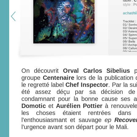
label :
C
style :
P
achat/t
Tracklist :
01/ Sonh
02/ Desin
03/ Aster
04/ Spin
05/ Super
06/ Bells
07/ Archip
08/ Cafur
09/ Huon
10/ Good
On découvrit
Orval Carlos Sibelius
pa
groupe
Centenaire
lors de la publication
le regretté label
Chef Inspector
. Par la su
été assez déçu par sa décision de q
condamnant pour la bonne cause ses a
Domotic
et
Aurélien Pottier
à renouvele
les choses étaient rentrées dans 
l’enthousiasmant et sauvage
ep
Recove
l’urgence avant son départ pour le Mali.