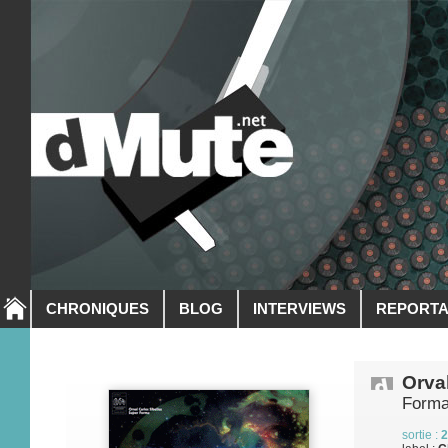
CHRONIQUES
BLOG
INTERVIEWS
REPORT
Orval
Form
sortie :
2