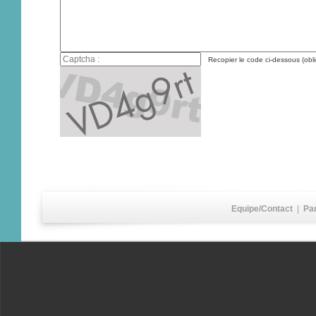
Recopier le code ci-dessous (obli
Equipe/Contact
|
Pa