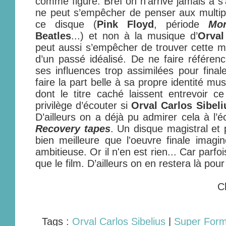
comme figuré. Bref on n’arrive jamais à s
ne peut s’empêcher de penser aux multipl
ce disque (
Pink Floyd
, période
Mo
Beatles
...) et non à la musique d’
Orval
peut aussi s’empêcher de trouver cette m
d’un passé idéalisé. De ne faire référenc
ses influences trop assimilées pour fina
faire la part belle à sa propre identité mus
dont le titre caché laissent entrevoir ce
privilège d’écouter si
Orval Carlos Sibeli
D’ailleurs on a déjà pu admirer cela à l’
Recovery tapes
. Un disque magistral et
bien meilleure que l'oeuvre finale imag
ambitieuse. Or il n'en est rien... Car parfo
que le film. D’ailleurs on en restera là pou
C
Tags :
Orval Carlos Sibelius
|
Super For