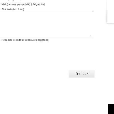
Mail (ne sera pas publié) (obligatoire)
Site web (facultatif)
Recopier le code ci-dessous (obligatoire)