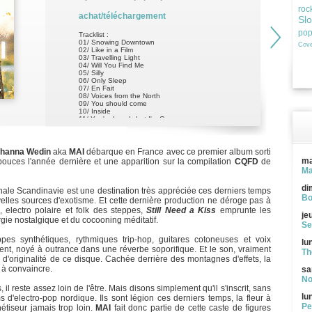
roc
achat/téléchargement
Sl
po
Tracklist :
01/ Snowing Downtown
Cove
02/ Like in a Film
03/ Travelling Light
04/ Will You Find Me
05/ Silly
06/ Only Sleep
07/ En Fait
08/ Voices from the North
09/ You should come
10/ Inside
11/ You're Lovely but I'm Gone
hanna Wedin
aka
MAI
débarque en France avec ce premier album sorti
ma
pouces l'année dernière et une apparition sur la compilation
CQFD
de
Ma
di
ionale Scandinavie est une destination très appréciée ces derniers temps
Bo
velles sources d'exotisme. Et cette dernière production ne déroge pas à
e, electro polaire et folk des steppes,
Still Need a Kiss
emprunte les
je
gie nostalgique et du cocooning méditatif.
Se
pes synthétiques, rythmiques trip-hop, guitares cotoneuses et voix
lu
ésent, noyé à outrance dans une réverbe soporifique. Et le son, vraiment
Th
d'originalité de ce disque. Cachée derrière des montagnes d'effets, la
e à convaincre.
sa
No
il reste assez loin de l'être. Mais disons simplement qu'il s'inscrit, sans
lu
 d'electro-pop nordique. Ils sont légion ces derniers temps, la fleur à
Pe
thétiseur jamais trop loin.
MAI
fait donc partie de cette caste de figures