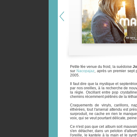
Petite fée venue du froid, la suédoise
Jo
sur
Nacopajaz
, après un premier sept 
2005.
Il faut dire que la mystique et septentr
par nos oreilles, à la recherche de nou
la règle. Oscillant entre pop crystallin
chemins récemment piétinés de la léthar
Craquements de vinyls, carillons, nap
éthérées, tout l'arsenal attendu est pr
surproduit, ne cache en rien le manque 
voix, qui se veut pourtant délicate, pein
Ce n'est pas que cet album soit mauvais, 
s'en détacher, dans un peloton d'albums
l'oreille, le kantele à la main et le syn