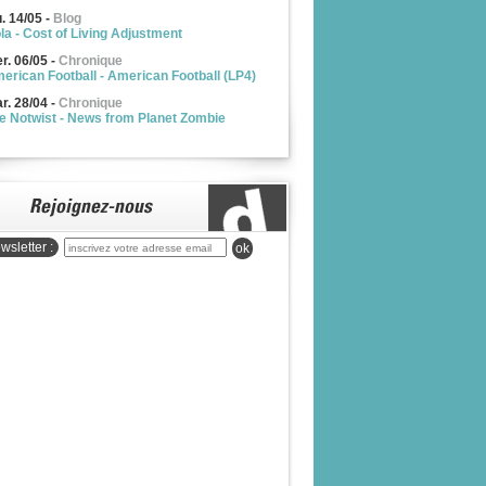
u. 14/05
-
Blog
la - Cost of Living Adjustment
r. 06/05
-
Chronique
erican Football - American Football (LP4)
r. 28/04
-
Chronique
e Notwist - News from Planet Zombie
wsletter :
ok