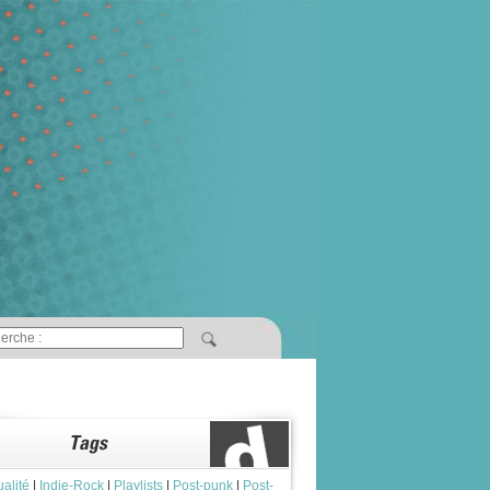
ualité
|
Indie-Rock
|
Playlists
|
Post-punk
|
Post-