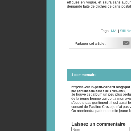
elfiques en vogue, et saura sans aucu
demande faite de clichés de carte postal
Tags :
MAI
|
Still N
Partager cet article :
1 commentaire
http://le-vilain-petit-canard.blogs
par portisheadmiossec (le 17/04/2008)
Je trouve cet album un peu plus pertur
de la jeune femme qui doit à mon avis
s'écoute pas gentiment : il est aussi té
concert de Pauline Croze je n'ai pas 
On réentendra parler de cette jeune f
Laissez un commentaire