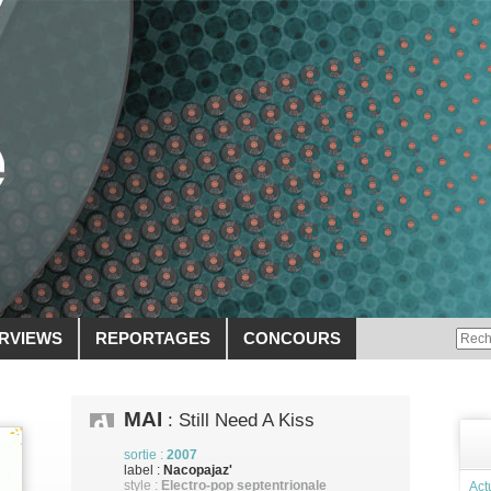
ERVIEWS
REPORTAGES
CONCOURS
MAI
: Still Need A Kiss
sortie :
2007
label :
Nacopajaz'
style :
Electro-pop septentrionale
Act