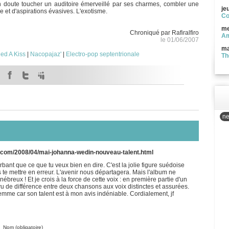
n doute toucher un auditoire émerveillé par ses charmes, combler une
je
e et d'aspirations évasives. L'exotisme.
Co
me
Chroniqué par Rafiralfiro
Am
le 01/06/2007
ma
eed A Kiss
|
Nacopajaz'
|
Electro-pop septentrionale
Th
ne
pot.com/2008/04/mai-johanna-wedin-nouveau-talent.html
bant que ce que tu veux bien en dire. C'est la jolie figure suédoise
 te mettre en erreur. L'avenir nous départagera. Mais l'album ne
nébreux ! Et je crois à la force de cette voix : en première partie d'un
vu de différence entre deux chansons aux voix distinctes et assurées.
emme car son talent est à mon avis indéniable. Cordialement, jf
Nom (obligatoire)