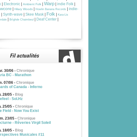
Warp
k
|
Electronic
|
|
|
indie Folk
|
Ambient Folk
owcore
|
|
|
indie-
Hilary Woods
Howlin Banana Records
Folk
p
|
Synth-wave
|
Skee Mask
|
|
Kara-Lis
|
|
Deaf Center
|
rdale
Brìghde Chaimbeul
r. 30/06
-
Chronique
ria BC - Marathon
m. 07/06
-
Chronique
ards of Canada - Inferno
u. 28/05
-
Blog
efeel - Sol.Hz
n. 25/05
-
Chronique
e Field - Now You Exist
m. 23/05
-
Chronique
cturne - Rêveries Virgil Soleil
n. 18/05
-
Blog
rspectives Musicales #11