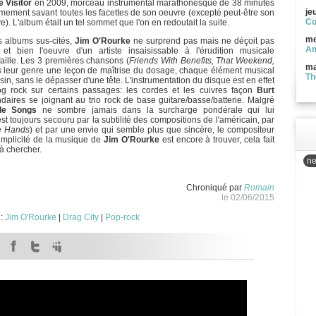
 Visitor
en 2009, morceau instrumental marathonesque de 38 minutes
je
rêmement savant toutes les facettes de son oeuvre (excepté peut-être son
Co
e). L'album était un tel sommet que l'on en redoutait la suite.
me
s albums sus-cités,
Jim O'Rourke
ne surprend pas mais ne déçoit pas
Am
t bien l'oeuvre d'un artiste insaisissable à l'érudition musicale
aille. Les 3 premières chansons (
Friends With Benefits, That Weekend,
ma
s leur genre une leçon de maîtrise du dosage, chaque élément musical
Th
in, sans le dépasser d'une tête. L'instrumentation du disque est en effet
og rock sur certains passages: les cordes et les cuivres façon
Burt
daires se joignant au trio rock de base guitare/basse/batterie. Malgré
le Songs
ne sombre jamais dans la surcharge pondérale qui lui
t toujours secouru par la subtilité des compositions de l'américain, par
e Hands
) et par une envie qui semble plus que sincère, le compositeur
simplicité de la musique de
Jim O'Rourke
est encore à trouver, cela fait
à chercher.
ne
Chroniqué par
Romain
le 02/06/2015
 :
Jim O'Rourke
|
Drag City
|
Pop-rock