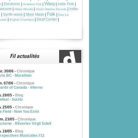
Warp
k
|
Electronic
|
|
|
indie Folk
|
Ambient Folk
owcore
|
|
|
indie-
Hilary Woods
Howlin Banana Records
Folk
p
|
Synth-wave
|
Skee Mask
|
|
Kara-Lis
|
|
Deaf Center
|
rdale
Brìghde Chaimbeul
r. 30/06
-
Chronique
ria BC - Marathon
m. 07/06
-
Chronique
ards of Canada - Inferno
u. 28/05
-
Blog
efeel - Sol.Hz
n. 25/05
-
Chronique
e Field - Now You Exist
m. 23/05
-
Chronique
cturne - Rêveries Virgil Soleil
n. 18/05
-
Blog
rspectives Musicales #11