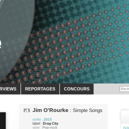
ERVIEWS
REPORTAGES
CONCOURS
Jim O'Rourke
: Simple Songs
sortie :
2015
label :
Drag City
style :
Pop-rock
Act