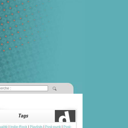
ualité
|
Indie-Rock
|
Playlists
|
Post-punk
|
Post-