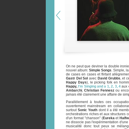
On ne peut que deviner la double ironie
nouvel album:
Simple Songs
. Simple, l
de cases en cases et flirtant allègreme
Gastr Del Sol
avec
David Grubbs
, et 
Happy Days
), le picking folk en ho
Happy,
I'm Singing and a 1, 2, 3, 4
aux 
Ambarchi
,
Christian Fennesz
ou enco
jamais été clairement une affaire de simp
Parallèlement à toutes ces occupat
ouvertement mainstream en collabora
surtout
Sonic Youth
dont il a été membr
orchestrations riches et aux structures 
d'un format "chanson" (
Eureka
et
Halfw
ne dissocie pas l'expérimentation d'une
musicalité donc tout peux se mélange