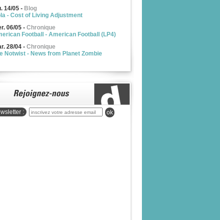
u. 14/05
-
Blog
la - Cost of Living Adjustment
r. 06/05
-
Chronique
erican Football - American Football (LP4)
r. 28/04
-
Chronique
e Notwist - News from Planet Zombie
wsletter :
ok