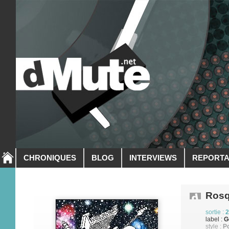
CHRONIQUES
BLOG
INTERVIEWS
REPORT
Ros
sortie :
2
label :
G
style :
P