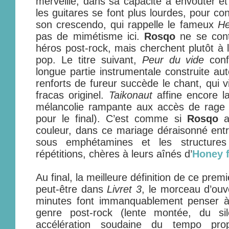
merveille, dans sa capacité à envoûter e
les guitares se font plus lourdes, pour co
son crescendo, qui rappelle le fameux
He
pas de mimétisme ici.
Rosqo
ne se cont
héros post-rock, mais cherchent plutôt à l
pop. Le titre suivant,
Peur du vide
conf
longue partie instrumentale construite au
renforts de fureur succède le chant, qui v
fracas originel.
Taikonaut
affine encore la
mélancolie rampante aux accès de rage (
pour le final). C’est comme si
Rosqo
av
couleur, dans ce mariage déraisonné entr
sous emphétamines et les structure
répétitions, chères à leurs aînés d’
Honey f
Au final, la meilleure définition de ce pre
peut-être dans
Livret 3
, le morceau d’ouv
minutes font immanquablement penser 
genre post-rock (lente montée, du sil
accélération soudaine du tempo pro