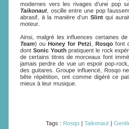
modernes vers les rivages d’une pop sau
Taikonaut
, oscille entre une pop fausse
abrasif, à la manière d'un
Slint
qui aurai
moteur.
Ainsi, malgré les influences certaines d
Team
) ou
Honey for Petzi
,
Rosqo
font 
dont
Sonic Youth
pratiquent le rock expér
de certains titres de morceaux font imm
jamais perdre de vue un espoir pop-rock
des guitares. Groupe influencé, Rosqo n
bête répétition, ont comme digéré ce patr
mieux à leur musique.
Tags :
Rosqo
|
Taikonaut
|
Gent