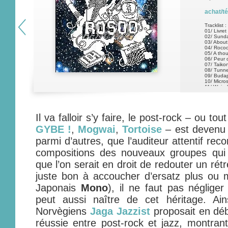
achat/t
Tracklist :
01/ Livret
02/ Sund
03/ About
04/ Roco
05/ A tho
06/ Peur 
07/ Taiko
08/ Tunne
09/ Buda
10/ Micro
11/ Weiss
Il va falloir s’y faire, le post-rock – ou to
GYBE !
,
Mogwai
,
Tortoise
– est devenu 
parmi d’autres, que l’auditeur attentif re
compositions des nouveaux groupes qui 
que l’on serait en droit de redouter un ré
juste bon à accoucher d’ersatz plus ou m
Japonais
Mono
), il ne faut pas négliger
peut aussi naître de cet héritage. Ai
Norvègiens
Jaga Jazzist
proposait en dé
réussie entre post-rock et jazz, montran