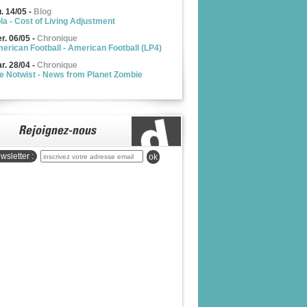
u. 14/05
-
Blog
la - Cost of Living Adjustment
r. 06/05
-
Chronique
erican Football - American Football (LP4)
r. 28/04
-
Chronique
e Notwist - News from Planet Zombie
wsletter :
ok