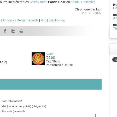
ourra lui préférer les
Grizzly Bear
,
Panda Bear
ou
Animal Collective
.
je
Co
Chroniqué par Igor
le 01/10/2007
me
Am
u
|
Andorra
|
Merge Records
|
Pop
|
Électronica
ma
Th
Swim
(2010)
ne
City Slang
tie 2)
Poptronica / House
Nom (obligatoire)
Mail (ne sera pas publié) (obligatoire)
Site web (facultatif)