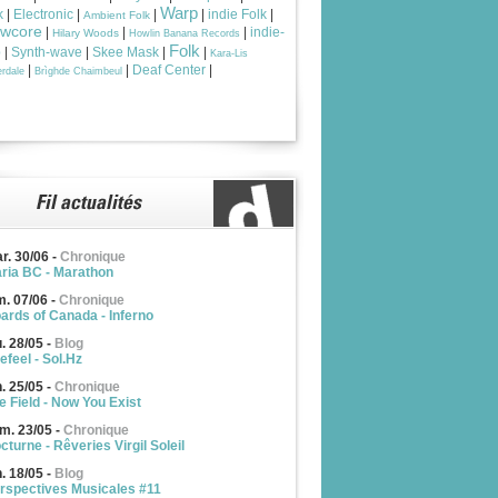
Warp
k
|
Electronic
|
|
|
indie Folk
|
Ambient Folk
owcore
|
|
|
indie-
Hilary Woods
Howlin Banana Records
Folk
p
|
Synth-wave
|
Skee Mask
|
|
Kara-Lis
|
|
Deaf Center
|
rdale
Brìghde Chaimbeul
r. 30/06
-
Chronique
ria BC - Marathon
m. 07/06
-
Chronique
ards of Canada - Inferno
u. 28/05
-
Blog
efeel - Sol.Hz
n. 25/05
-
Chronique
e Field - Now You Exist
m. 23/05
-
Chronique
cturne - Rêveries Virgil Soleil
n. 18/05
-
Blog
rspectives Musicales #11