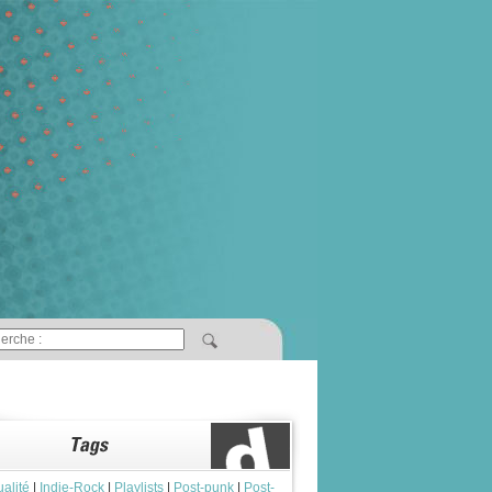
ualité
|
Indie-Rock
|
Playlists
|
Post-punk
|
Post-