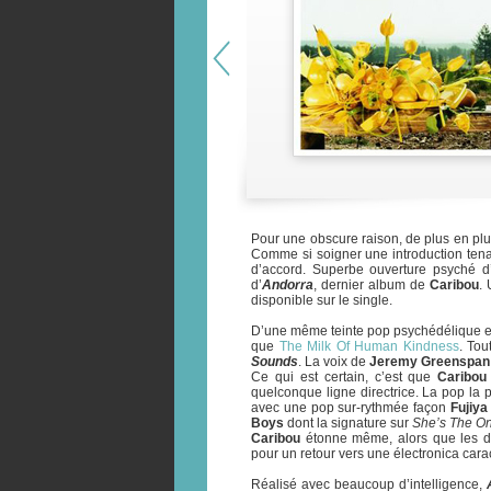
Pour une obscure raison, de plus en plu
Comme si soigner une introduction tena
d’accord. Superbe ouverture psyché d’u
d’
Andorra
, dernier album de
Caribou
.
disponible sur le single.
D’une même teinte pop psychédélique e
que
The Milk Of Human Kindness
. Tou
Sounds
. La voix de
Jeremy Greenspan
Ce qui est certain, c’est que
Caribou
quelconque ligne directrice. La pop la p
avec une pop sur-rythmée façon
Fujiya
Boys
dont la signature sur
She’s The O
Caribou
étonne même, alors que les deu
pour un retour vers une électronica cara
Réalisé avec beaucoup d’intelligence,