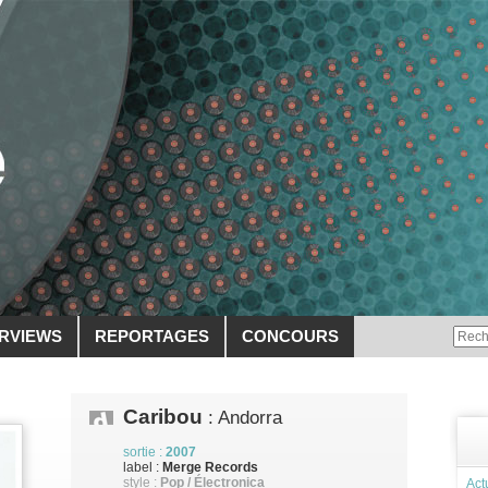
ERVIEWS
REPORTAGES
CONCOURS
Caribou
: Andorra
sortie :
2007
label :
Merge Records
style :
Pop / Électronica
Act