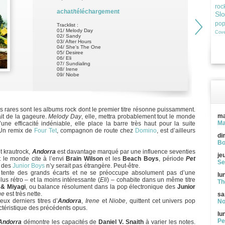
roc
achat/téléchargement
Sl
po
Tracklist :
01/ Melody Day
Cove
02/ Sandy
03/ After Hours
04/ She's The One
05/ Desiree
06/ Eli
07/ Sundialing
08/ Irene
09/ Niobe
s rares sont les albums rock dont le premier titre résonne puissamment.
ma
it de la gageure.
Melody Day
, elle, mettra probablement tout le monde
Ma
ne efficacité indéniable, elle place la barre très haut pour la suite
 Un remix de
Four Tet
, compagnon de route chez
Domino
, est d’ailleurs
di
Bo
t krautrock,
Andorra
est davantage marqué par une influence seventies
je
t le monde cite à l’envi
Brain Wilson
et les
Beach Boys
, période
Pet
Se
des
Junior Boys
n’y serait pas étrangère. Peut-être.
tente des grands écarts et ne se préoccupe absolument pas d’une
lu
lus rétro – et la moins intéressante (
Eli
) – cohabite dans un même titre
Th
 & Miyagi
, ou balance résolument dans la pop électronique des
Junior
ne
est très nette.
sa
x derniers titres d’
Andorra
,
Irene
et
Niobe
, quittent cet univers pop
No
ctéristique des précédents opus.
lu
Pe
Andorra
démontre les capacités de
Daniel V. Snaith
à varier les notes.