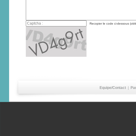
Recopier le code ci-dessous (obli
Equipe/Contact
|
Pa