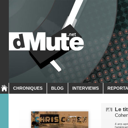
CHRONIQUES
BLOG
INTERVIEWS
REPORT
Le ti
Cohen
4 ans apr
l'américa