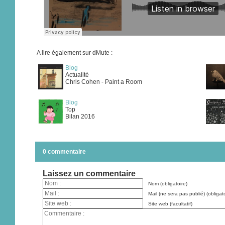
A lire également sur dMute :
Blog
Actualité
Chris Cohen - Paint a Room
Blog
Top
Bilan 2016
0 commentaire
Laissez un commentaire
Nom (obligatoire)
Mail (ne sera pas publié) (obligato
Site web (facultatif)