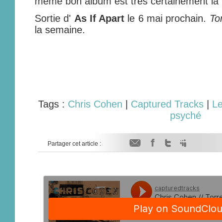
même bon album est très certainement la
Sortie d'
As If Apart
le 6 mai prochain.
To
la semaine.
Tags :
Chris Cohen
|
Captured Tracks
|
Le
psyché
Partager cet article :