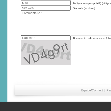
Mail (ne sera pas publié) (obligato
Site web (facultatif)
Recopier le code ci-dessous (obli
Equipe/Contact
|
Pa