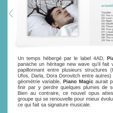
achat/t
Tracklist :
01/ You c
02/ Love 
03/ Night 
04/ Disaf
05/ Theor
06/ Your 
07/ I mus
08/ Delet
09/ The n
10/ You c
Un temps hébergé par le label 4AD,
Pi
panache un héritage new wave qu’il fait v
papillonnant entre plusieurs structures
Ufos, Darla, Dora Dorovitch entre autres)
géométrie variable,
Piano Magic
aurait p
finir par y perdre quelques plumes de 
Bien au contraire, ce nouvel opus attes
groupe qui se renouvelle pour mieux évolu
ce qui fait sa signature musicale.