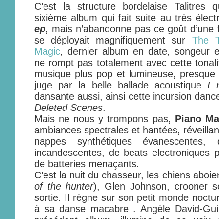
C’est la structure bordelaise Talitres 
sixième album qui fait suite au très élec
ep
, mais n’abandonne pas ce goût d’une 
se déployait magnifiquement sur
The T
Magic
, dernier album en date, songeur 
ne rompt pas totalement avec cette tonali
musique plus pop et lumineuse, presque se
juge par la belle ballade acoustique
I 
dansante aussi, ainsi cette incursion dance
Deleted Scenes
.
Mais ne nous y trompons pas,
Piano Ma
ambiances spectrales et hantées, réveilla
nappes synthétiques évanescentes, 
incandescentes, de beats electroniques 
de batteries menaçants.
C’est la nuit du chasseur, les chiens aboie
of the hunter
), Glen Johnson, crooner s
sortie. Il règne sur son petit monde noctu
à sa danse macabre . Angèle David-Guill