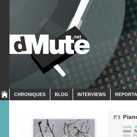
CHRONIQUES
BLOG
INTERVIEWS
REPORT
Pian
sortie :
2
label :
T
style :
Po