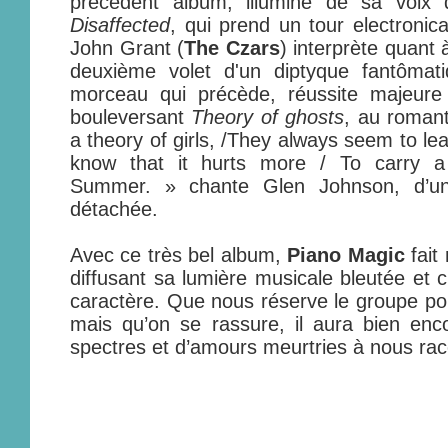
précédent album, illumine de sa voix d
Disaffected
, qui prend un tour electronic
John Grant (
The Czars
) interprète quant 
deuxième volet d'un diptyque fantômati
morceau qui précède, réussite majeure 
bouleversant
Theory of ghosts
, au romant
a theory of girls, /They always seem to lea
know that it hurts more / To carry a
Summer. » chante Glen Johnson, d’un
détachée.
Avec ce très bel album,
Piano Magic
fait
diffusant sa lumière musicale bleutée et c
caractère. Que nous réserve le groupe pour
mais qu’on se rassure, il aura bien enc
spectres et d’amours meurtries à nous rac