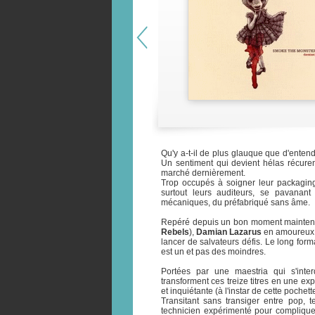
Qu'y a-t-il de plus glauque que d'enten
Un sentiment qui devient hélas récuren
marché dernièrement.
Trop occupés à soigner leur packaging
surtout leurs auditeurs, se pavana
mécaniques, du préfabriqué sans âme.
Repéré depuis un bon moment maintenant
Rebels
),
Damian Lazarus
en amoureux d
lancer de salvateurs défis. Le long forma
est un et pas des moindres.
Portées par une maestria qui s'inter
transforment ces treize titres en une exp
et inquiétante (à l'instar de cette poche
Transitant sans transiger entre pop,
technicien expérimenté pour compliquer