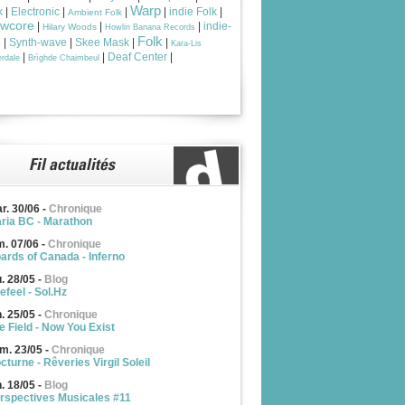
Warp
k
|
Electronic
|
|
|
indie Folk
|
Ambient Folk
owcore
|
|
|
indie-
Hilary Woods
Howlin Banana Records
Folk
p
|
Synth-wave
|
Skee Mask
|
|
Kara-Lis
|
|
Deaf Center
|
rdale
Brìghde Chaimbeul
r. 30/06
-
Chronique
ria BC - Marathon
m. 07/06
-
Chronique
ards of Canada - Inferno
u. 28/05
-
Blog
efeel - Sol.Hz
n. 25/05
-
Chronique
e Field - Now You Exist
m. 23/05
-
Chronique
cturne - Rêveries Virgil Soleil
n. 18/05
-
Blog
rspectives Musicales #11