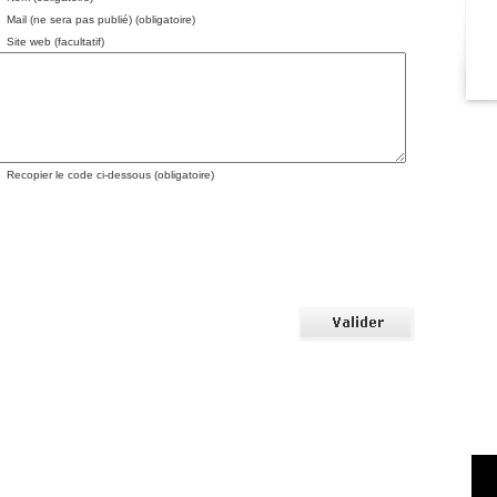
Mail (ne sera pas publié) (obligatoire)
Site web (facultatif)
Recopier le code ci-dessous (obligatoire)