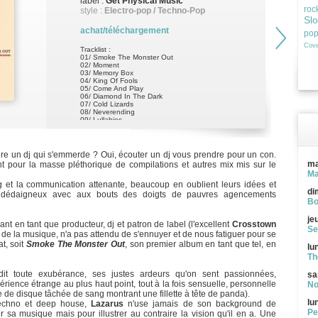
label :
Get Physical Music
roc
style :
Electro-pop / Techno-Pop
Sl
achat/téléchargement
po
Cove
Tracklist :
01/ Smoke The Monster Out
02/ Moment
03/ Memory Box
04/ King Of Fools
05/ Come And Play
06/ Diamond In The Dark
07/ Cold Lizards
08/ Neverending
09/ Lullabies
10/ Spinnin'
11/ Bloop Bleep
12/ It's Raining Today
13/ After Rave Del
dre un dj qui s'emmerde ? Oui, écouter un dj vous prendre pour un con.
ma
t pour la masse pléthorique de compilations et autres mix mis sur le
Ma
 et la communication attenante, beaucoup en oublient leurs idées et
di
nt dédaigneux avec aux bouts des doigts de pauvres agencements
Bo
je
 en tant que producteur, dj et patron de label (l'excellent
Crosstown
Se
e la musique, n'a pas attendu de s'ennuyer et de nous fatiguer pour se
t, soit
Smoke The Monster Out
, son premier album en tant que tel, en
lu
Th
dit toute exubérance, ses justes ardeurs qu'on sent passionnées,
sa
érience étrange au plus haut point, tout à la fois sensuelle, personnelle
No
tte de disque tâchée de sang montrant une fillette à tête de panda).
lu
 techno et deep house,
Lazarus
n'use jamais de son background de
Pe
 sa musique mais pour illustrer au contraire la vision qu'il en a. Une