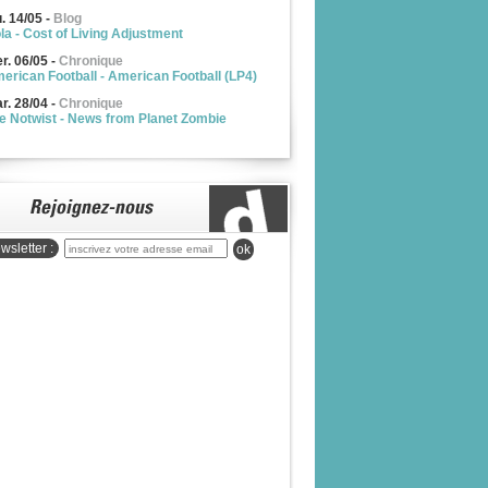
u. 14/05
-
Blog
la - Cost of Living Adjustment
r. 06/05
-
Chronique
erican Football - American Football (LP4)
r. 28/04
-
Chronique
e Notwist - News from Planet Zombie
wsletter :
ok