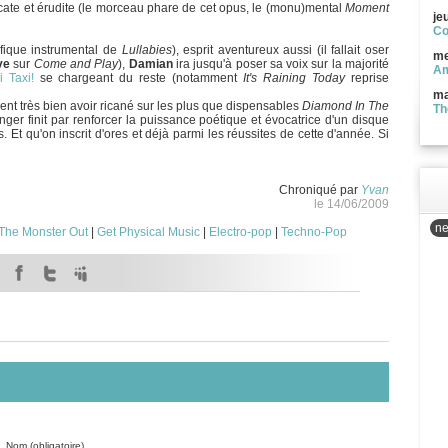
cate et érudite (le morceau phare de cet opus, le (monu)mental
Moment
je
Co
ifique instrumental de
Lullabies
), esprit aventureux aussi (il fallait oser
me
ve
sur
Come and Play
),
Damian
ira jusqu'à poser sa voix sur la majorité
Am
i Taxi!
se chargeant du reste (notamment
It's Raining Today
reprise
ma
ent très bien avoir ricané sur les plus que dispensables
Diamond In The
Th
ger finit par renforcer la puissance poétique et évocatrice d'un disque
 Et qu'on inscrit d'ores et déjà parmi les réussites de cette d'année. Si
Chroniqué par
Yvan
le 14/06/2009
ne
The Monster Out
|
Get Physical Music
|
Electro-pop
|
Techno-Pop
Nom (obligatoire)