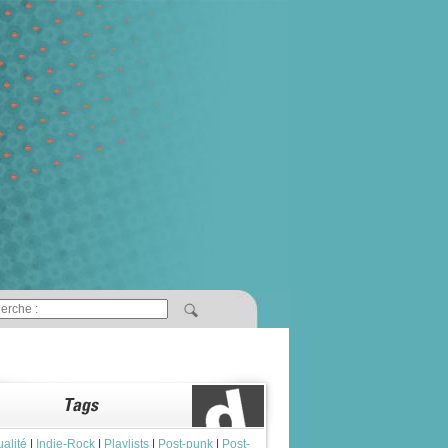
ualité
|
Indie-Rock
|
Playlists
|
Post-punk
|
Post-