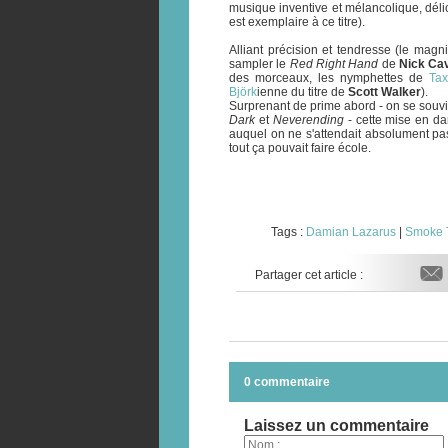
musique inventive et mélancolique, déli
est exemplaire à ce titre).
Alliant précision et tendresse (le magn
sampler le
Red Right Hand
de
Nick Ca
des morceaux, les nymphettes de
Tax
Björk
ienne du titre de
Scott Walker
).
Surprenant de prime abord - on se souvi
Dark
et
Neverending
- cette mise en dan
auquel on ne s'attendait absolument pas.
tout ça pouvait faire école.
Tags :
Damian Lazarus
|
Smoke 
Partager cet article :
0 commentaire
Laissez un commentaire