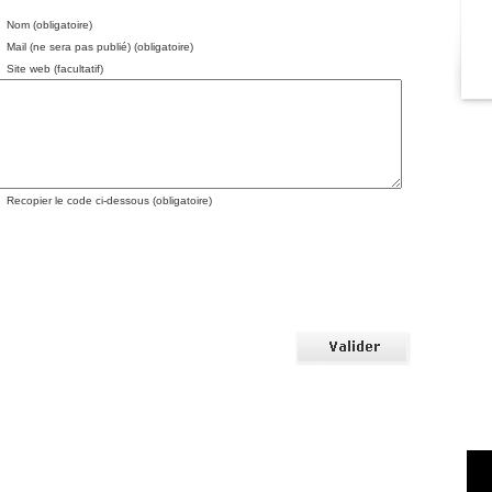
Nom (obligatoire)
Mail (ne sera pas publié) (obligatoire)
Site web (facultatif)
Recopier le code ci-dessous (obligatoire)