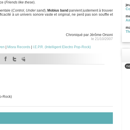
ce (
Friends like these
).
je
Co
entale (
Control
,
Under sand
),
Mobius band
parvient justement à trouver
fficacité à un univers sonore vaste et original, ne perd pas son souffle et
me
Am
ma
Th
Chroniqué par Jérôme Orsoni
le 21/10/2007
ven
|
Misra Records
|
I.E.P.R. (Intelligent Electro Pop-Rock)
ne
op-Rock)