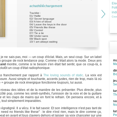
Ele
achat/téléchargement
Fol
ind
Tracklist :
01/ Hallie
Cove
02/ Secret language
03/ A hint of blood
04/ Leave the keys in the door
05/ Friends like these
06/ Control
07/ Tie a tie
08/ Under sans
09/ Black spot
10/ I am always waiting
— je ne sais pas, moi — un coup d'éclat. Mais, un seul coup. Sur un label
ma
, un groupe de rock tendance pop. Comme c'était alors la mode. Deux ans
Ma
Band
montre, comme si le besoin s'en était fait sentir, que ce coup-là, à
t plutôt un coup d'état radiophonique.
di
Bo
s franchement par rapport à
The loving sounds of static
. La voix est
sure. Aussi simple et touchante, accents justes, rien de trop, mais là où
je
e + groupe de rock énergique fonctionne toujours, lui aussi.
Se
u niveau des idées et de la manière de les présenter. Plus directe, plus
lu
ôté pop, comme les simili-synthés, l'unisson de la voix et de la guitare
Th
ge
et les claps de mains qui en font le refrain. On pensera encore, et à
, tout simplement imparables.
sa
No
gratigné. Il a vécu. Il le fait savoir. Et son intelligence n'est pas tant de
lu
't need no friends like these" : le dire n'est rien, mais le dire comme ça,
Pe
at en avant et tous claviers dehors et laisser sa voix chanceler sur une