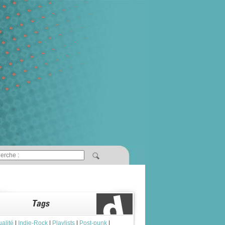
ualité
|
Indie-Rock
|
Playlists
|
Post-punk
|