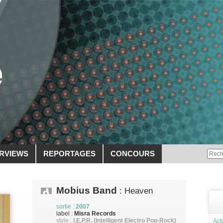
ERVIEWS
REPORTAGES
CONCOURS
Mobius Band
: Heaven
sortie :
2007
label :
Misra Records
style :
I.E.P.R. (Intelligent Electro Pop-Rock)
Act