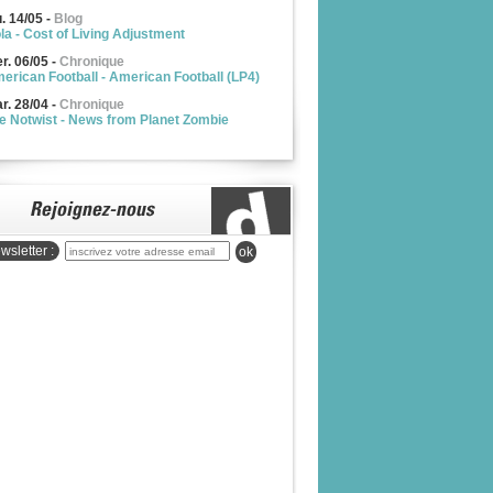
u. 14/05
-
Blog
la - Cost of Living Adjustment
r. 06/05
-
Chronique
erican Football - American Football (LP4)
r. 28/04
-
Chronique
e Notwist - News from Planet Zombie
wsletter :
ok