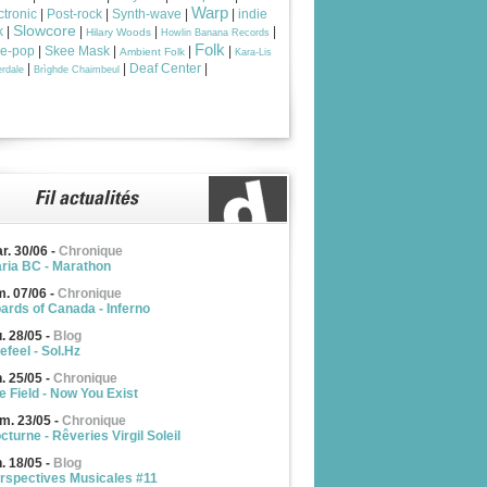
Warp
ctronic
|
Post-rock
|
Synth-wave
|
|
indie
Slowcore
k
|
|
|
|
Hilary Woods
Howlin Banana Records
Folk
ie-pop
|
Skee Mask
|
|
|
Ambient Folk
Kara-Lis
|
|
Deaf Center
|
rdale
Brìghde Chaimbeul
r. 30/06
-
Chronique
ria BC - Marathon
m. 07/06
-
Chronique
ards of Canada - Inferno
u. 28/05
-
Blog
efeel - Sol.Hz
n. 25/05
-
Chronique
e Field - Now You Exist
m. 23/05
-
Chronique
cturne - Rêveries Virgil Soleil
n. 18/05
-
Blog
rspectives Musicales #11