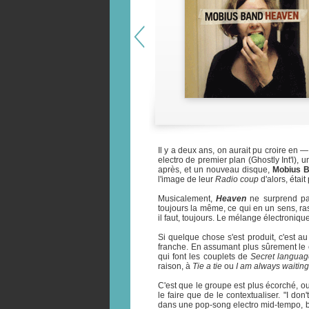
Il y a deux ans, on aurait pu croire en 
electro de premier plan (Ghostly Int'l)
après, et un nouveau disque,
Mobius 
l'image de leur
Radio coup
d'alors, étai
Musicalement,
Heaven
ne surprend pa
toujours la même, ce qui en un sens, ras
il faut, toujours. Le mélange électroniqu
Si quelque chose s'est produit, c'est a
franche. En assumant plus sûrement le c
qui font les couplets de
Secret langua
raison, à
Tie a tie
ou
I am always waiting
C'est que le groupe est plus écorché, ou é
le faire que de le contextualiser. "I don
dans une pop-song electro mid-tempo, be