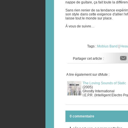
nappe de guitare, ça fait toute la différen
Sans rien renier de sa tendance expérim
son style dans cette exigence d'allier l'e
laisse tout le monde sur place.
À vous de suivre…
Tags :
Mobius Band
|
Hea
Partager cet article :
A lire également sur dMute :
The Loving Sounds of Static
(2005)
Ghostly International
I.E.P.R. (Intelligent Electro P
0 commentaire