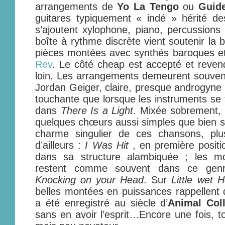
arrangements de
Yo La Tengo
ou
Guid
guitares typiquement « indé » hérité de
s’ajoutent xylophone, piano, percussion
boîte à rythme discrète vient soutenir la b
pièces montées avec synthés baroques e
Rev
. Le côté cheap est accepté et revend
loin. Les arrangements demeurent souvent
Jordan Geiger, claire, presque androgyne
touchante que lorsque les instruments se 
dans
There Is a Light
. Mixée sobrement, 
quelques chœurs aussi simples que bien sent
charme singulier de ces chansons, plu
d’ailleurs :
I Was Hit
, en première positi
dans sa structure alambiquée ; les mo
restent comme souvent dans ce genre
Knocking on your Head
. Sur
Little wet 
belles montées en puissances rappellent
a été enregistré au siècle d’
Animal Coll
sans en avoir l’esprit…Encore une fois, 