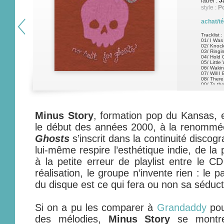
label :
J
style :
P
achat/t
Tracklist :
01/ I Was 
02/ Knoc
03/ Ringi
04/ Hold 
05/ Littl
06/ Waki
07/ Will I
08/ There 
09/ To t
10/ In Ou
Minus Story
, formation pop du Kansas, e
le début des années 2000, à la renomm
Ghosts
s’inscrit dans la continuité discog
lui-même respire l’esthétique indie, de l
à la petite erreur de playlist entre le C
réalisation, le groupe n’invente rien : le p
du disque est ce qui fera ou non sa séduct
Si on a pu les comparer à
Grandaddy
pou
des mélodies,
Minus Story
se montre