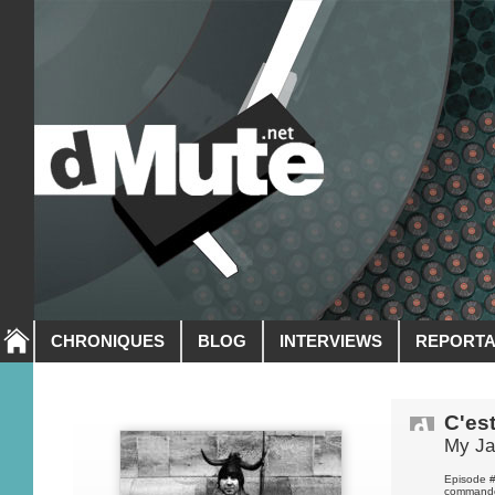
CHRONIQUES
BLOG
INTERVIEWS
REPORT
C'es
My Ja
Episode #
commandes