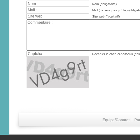
Nom (obligatoire)
Mail (ne sera pas publié) (obligato
Site web (facultatif)
Recopier le code ci-dessous (obli
Equipe/Contact
|
Pa