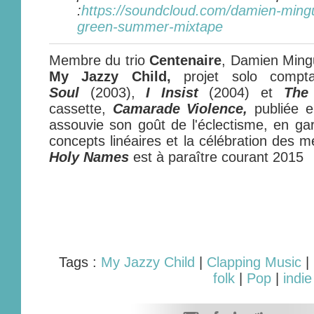
:
https://soundcloud.com/damien-ming
green-summer-mixtape
Membre du trio
Centenaire
, Damien Ming
My Jazzy Child,
projet solo compt
Soul
(2003),
I Insist
(2004) et
The
cassette,
Camarade Violence,
publiée e
assouvie son goût de l'éclectisme, en gar
concepts linéaires et la célébration des 
Holy Names
est à paraître courant 2015
Tags :
My Jazzy Child
|
Clapping Music
|
folk
|
Pop
|
indie