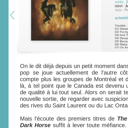
sortie :
2
label :
J
style :
P
achat/t
Tracklist :
01/ Disast
02/ For A
03/ And Y
04/ Devas
05/ Becau
06/ Rides 
07/ On B
08/ Cedri
On le dit déjà depuis un petit moment dans
pop se joue actuellement de l'autre côt
compte plus les groupes de Montréal et de
là, à tel point que le Canada est devenu 
de qualité à lui tout seul. Alors on serait 
nouvelle sortie, de regarder avec suspicion
des rives du Saint Laurent ou du Lac Ontar
Mais l'écoute des premiers titres de
The
Dark Horse
suffit à lever toute méfiance