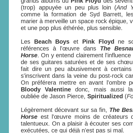
grands albums du
Pink Floyd
des sevent
(trop) appuyée un peu plus loin (
And Y
comme la formation de Syd Barrett, l
marier à merveille un space rock épique, vo
et une pop plus éthérée, plus sensible.
Les
Beach Boys
et
Pink Floyd
ne so
références à l'œuvre dans
The Besna
Horse
. On y entend clairement l'influenc
de ses guitares saturées et de ses chœu
fait dire un peu abusivement à certain
s'inscrivent dans la veine du post-rock ca
On préférera mettre en avant l'ombre 
Bloody Valentine
donc, mais aussi la
oubliée de Jason Pierce,
Spiritualized
(
Fo
Légèrement décevant sur sa fin,
The Bes
Horse
est l'œuvre moins de créateurs d
talentueux. On a plaisir à écouter ses co
exécutées, ce qui déjà n'est pas si mal.