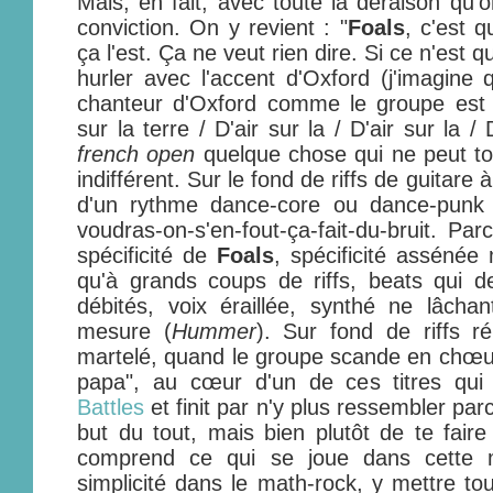
Mais, en fait, avec toute la déraison qu'
conviction. On y revient : "
Foals
, c'est 
ça l'est. Ça ne veut rien dire. Si ce n'est q
hurler avec l'accent d'Oxford (j'imagine 
chanteur d'Oxford comme le groupe est d
sur la terre / D'air sur la / D'air sur la /
french open
quelque chose qui ne peut to
indifférent. Sur le fond de riffs de guitare à
d'un rythme dance-core ou dance-punk 
voudras-on-s'en-fout-ça-fait-du-bruit. Par
spécificité de
Foals
, spécificité assénée 
qu'à grands coups de riffs, beats qui de
débités, voix éraillée, synthé ne lâcha
mesure (
Hummer
). Sur fond de riffs r
martelé, quand le groupe scande en chœur
papa", au cœur d'un de ces titres q
Battles
et finit par n'y plus ressembler par
but du tout, mais bien plutôt de te faire
comprend ce qui se joue dans cette m
simplicité dans le math-rock, y mettre tou