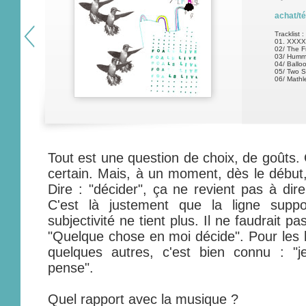
achat/t
Tracklist :
01. XXX
02/ The 
03/ Humm
04/ Ballo
05/ Two S
06/ Mathle
Tout est une question de choix, de goûts. 
certain. Mais, à un moment, dès le début, 
Dire : "décider", ça ne revient pas à dire
C'est là justement que la ligne suppo
subjectivité ne tient plus. Il ne faudrait pa
"Quelque chose en moi décide". Pour les l
quelques autres, c'est bien connu : "
pense".
Quel rapport avec la musique ?