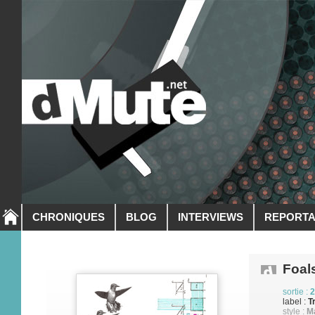
CHRONIQUES
BLOG
INTERVIEWS
REPORT
Foal
sortie :
2
label :
T
style :
M