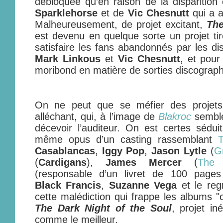
débloquée qu’en raison de la disparition
Sparklehorse
et de
Vic Chesnutt
qui a a
Malheureusement, de projet excitant,
The
est devenu en quelque sorte un projet tir
satisfaire les fans abandonnés par les di
Mark Linkous
et
Vic Chesnutt
, et pour
moribond en matière de sorties discogra
On ne peut que se méfier des projets
alléchant, qui, à l’image de
Blakroc
sembl
décevoir l’auditeur. On est certes sédu
même opus d’un casting rassemblant
Casablancas
,
Iggy Pop
,
Jason Lytle
(
G
(
Cardigans
),
James Mercer
(
The 
(responsable d’un livret de 100 pages
Black Francis
,
Suzanne Vega
et le reg
cette malédiction qui frappe les albums "
The Dark Night of the Soul
, projet in
comme le meilleur.