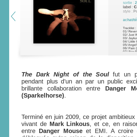
sortie :
2
label :
C
style :
P
achat/t
Tracklist :
01/ Reven
02/ Just W
03/ Jayku
04/ Little
05/ Angel'
06/ Pain 
07/ Star E
The Dark Night of the Soul
fut un pe
pendant plus d’un an par un public excit
brillante collaboration entre
Danger M
(Sparkelhorse)
.
Terminé en juin 2009, ce projet ambitieux 
vivant de
Mark Linkous
, et ce, en raiso
entre
Danger Mouse
et EMI. A croire q