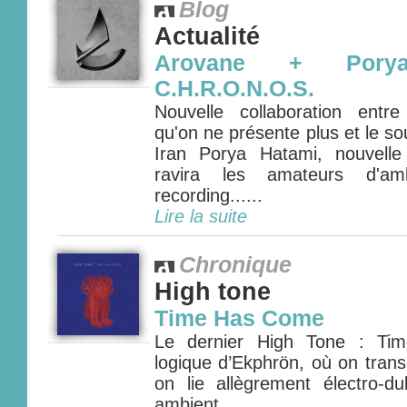
Blog
Actualité
Arovane + Pory
C.H.R.O.N.O.S.
Nouvelle collaboration entr
qu'on ne présente plus et le s
Iran Porya Hatami, nouvelle
ravira les amateurs d'am
recording......
Lire la suite
Chronique
High tone
Time Has Come
Le dernier High Tone : Ti
logique d’Ekphrön, où on tran
on lie allègrement électro-d
ambient....