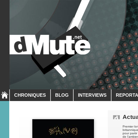
CHRONIQUES
BLOG
INTERVIEWS
REPORT
Actua
Premier lo
britanniqu
pour parti
de l'ambien