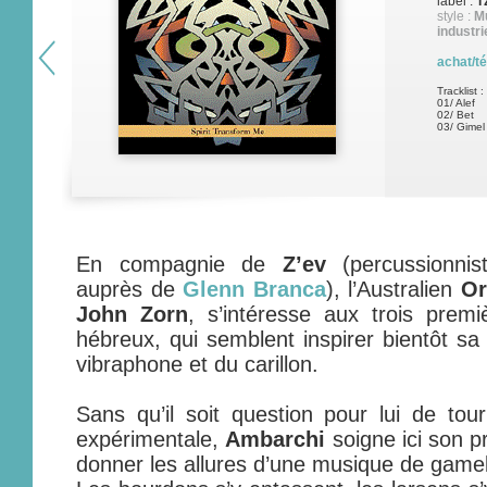
label :
T
style :
M
industri
achat/t
Tracklist :
01/ Alef
02/ Bet
03/ Gimel
En compagnie de
Z’ev
(percussionni
auprès de
Glenn Branca
), l’Australien
Or
John Zorn
, s’intéresse aux trois premi
hébreux, qui semblent inspirer bientôt sa 
vibraphone et du carillon.
Sans qu’il soit question pour lui de to
expérimentale,
Ambarchi
soigne ici son pr
donner les allures d’une musique de game