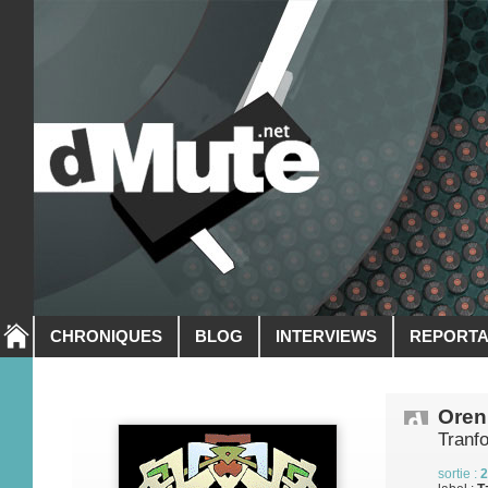
CHRONIQUES
BLOG
INTERVIEWS
REPORT
Oren
Tranf
sortie :
2