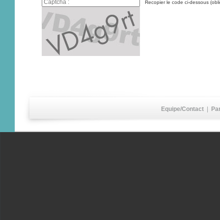
Recopier le code ci-dessous (obli
Equipe/Contact
|
Pa