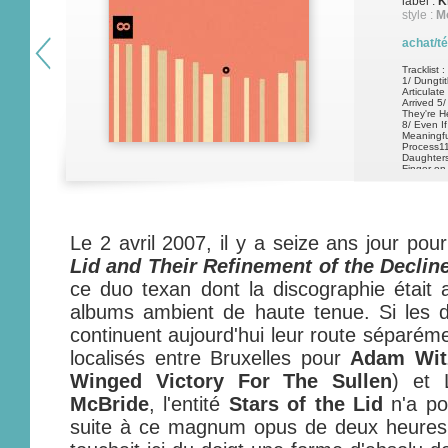
label :
K
style :
Mo
achat/t
Tracklist :
1/ Dungtit
Articulate
Arrived 5/
They're H
8/ Even I
Meaningfu
Process11
Daughters
Finger on
Humectez 
Mouthchew
Fuckface
Le 2 avril 2007, il y a seize ans jour pour
Lid and Their Refinement of the Declin
ce duo texan dont la discographie était a
albums ambient de haute tenue. Si les
continuent aujourd'hui leur route séparém
localisés entre Bruxelles pour
Adam Wit
Winged Victory For The Sullen
) et
McBride
, l'entité
Stars of the Lid
n'a po
suite à ce magnum opus de deux heures.