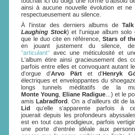
touchait ici du doigt une forme d'absolu d
ainsi à aucune nouvelle évolution et ne
respectueusement au silence.
À l'instar des derniers albums de
Talk
Laughing Stock
) et l'unique album so
que le duo cite en référence,
Stars of th
en jouant justement du silence, de
"articulant"
avec une méticulosité et une 
L'album étire ainsi gracieusement des c
parfois entre elles et convoquant autant l
d'orgue d'
Arvo Pärt
et d'
Henryk Gó
électriques et enveloppantes du shoegaze
longs tunnels méditatifs de la mu
Monte Young
,
Eliane Radigue
...) et le 
amis
Labradford
. On a d'ailleurs dit de
Lid
qu'elle s'apparente parfois à c
jouerait depuis les profondeurs abyssale
est en tout cas prodigieux, parfois vertigi
une porte d'entrée idéale aux person