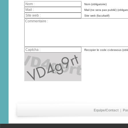
Nom (obligatoire)
Mail (ne sera pas publié) (obligato
Site web (facultatif)
Recopier le code ci-dessous (obli
Equipe/Contact
|
Pa