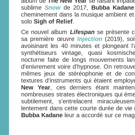
album de
The New Year
se faisant impati
sublime
Snow
de 2017,
Bubba Kadane
cheminement dans la musique ambient et m
solo
Sigh of Relief
.
Ce nouvel album
Lifespan
se présente c
sa première œuvre
Injection
(2019), soi
avoisinant les 40 minutes et plongeant l
synthétiseurs vintage, quasi kosmische
nocturne faite de longs mouvements lan
d'enivrement voire d'hypnose. On retrouv
mêmes jeux de stéréophonie et de contr
textures d'instruments qui étaient emplo
New Year
, ces derniers étant mainte
nombreuses strates électroniques qui éme
subtilement, s'entrelacent miraculeusem
lentement dans cette courte durée de vie 
Bubba Kadane
leur a accordé sur ce mag