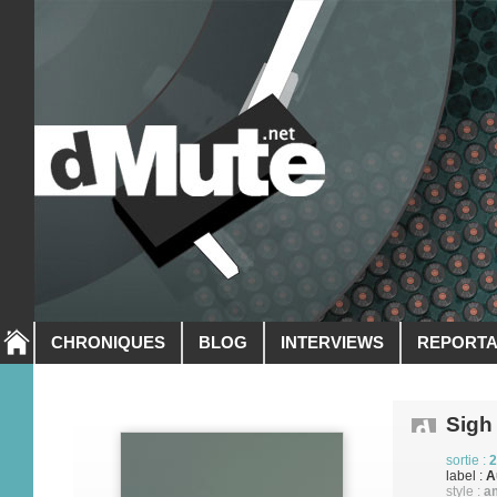
CHRONIQUES
BLOG
INTERVIEWS
REPORT
Sigh 
sortie :
2
label :
A
style :
am