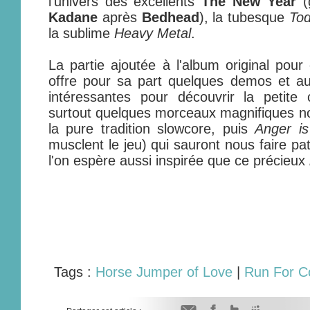
l'univers des excellents
The New Year
(
Kadane
après
Bedhead
), la tubesque
Tod
la sublime
Heavy Metal
.
La partie ajoutée à l'album original pour
offre pour sa part quelques demos et aut
intéressantes pour découvrir la petite
surtout quelques morceaux magnifiques no
la pure tradition slowcore, puis
Anger i
musclent le jeu) qui sauront nous faire pat
l'on espère aussi inspirée que ce précieux
Tags :
Horse Jumper of Love
|
Run For C