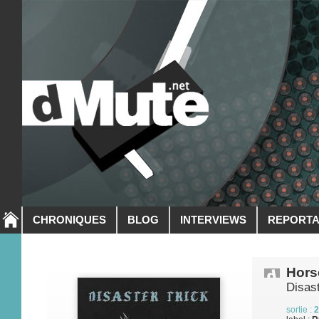
CHRONIQUES
BLOG
INTERVIEWS
REPORT
Hors
Disast
sortie :
2