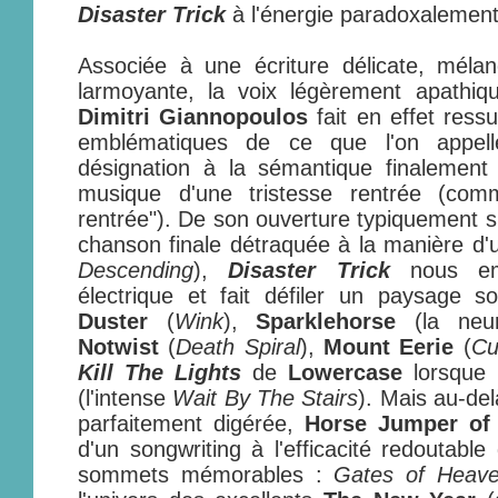
Disaster Trick
à l'énergie paradoxalement
Associée à une écriture délicate, mélan
larmoyante, la voix légèrement apathiqu
Dimitri Giannopoulos
fait en effet ressu
emblématiques de ce que l'on appelle
désignation à la sémantique finalement 
musique d'une tristesse rentrée (com
rentrée"). De son ouverture typiquement
chanson finale détraquée à la manière d'
Descending
),
Disaster Trick
nous em
électrique et fait défiler un paysage s
Duster
(
Wink
),
Sparklehorse
(la neu
Notwist
(
Death Spiral
),
Mount Eerie
(
Cu
Kill The Lights
de
Lowercase
lorsque l
(l'intense
Wait By The Stairs
). Mais au-del
parfaitement digérée,
Horse Jumper of
d'un songwriting à l'efficacité redoutabl
sommets mémorables :
Gates of Heav