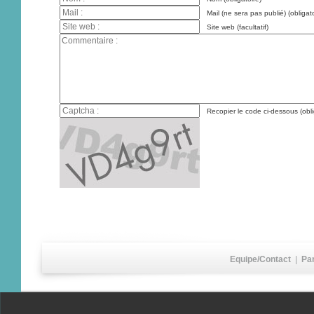
Mail (ne sera pas publié) (obligato
Site web (facultatif)
Recopier le code ci-dessous (obli
Equipe/Contact
|
Pa