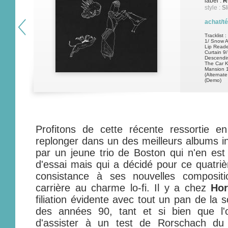
label :
R
style :
S
achat/t
Tracklist :
1/ Snow A
Lip Reade
Curtain 9
Descendin
The Car K
Mansion 1
(Alternat
(Demo)
Profitons de cette récente ressortie e
replonger dans un des meilleurs albums in
par un jeune trio de Boston qui n'en es
d'essai mais qui a décidé pour ce quatr
consistance à ses nouvelles composit
carrière au charme lo-fi. Il y a chez
Hor
filiation évidente avec tout un pan de la
des années 90, tant et si bien que l'o
d'assister à un test de Rorschach du