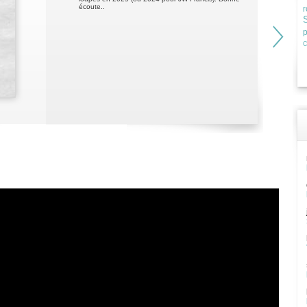
écoute..
r
C