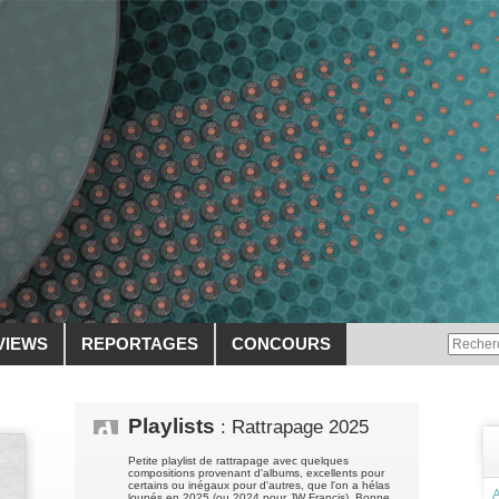
VIEWS
REPORTAGES
CONCOURS
Playlists
: Rattrapage 2025
Petite playlist de rattrapage avec quelques
compositions provenant d'albums, excellents pour
certains ou inégaux pour d'autres, que l'on a hélas
A
loupés en 2025 (ou 2024 pour JW Francis). Bonne