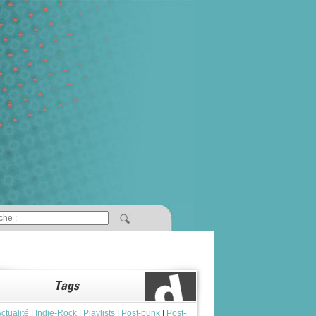
ctualité
|
Indie-Rock
|
Playlists
|
Post-punk
|
Post-