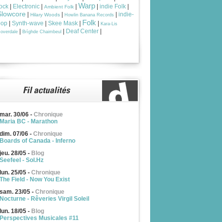
Warp
ock
|
Electronic
|
|
|
indie Folk
|
Ambient Folk
Slowcore
|
|
|
indie-
Hilary Woods
Howlin Banana Records
Folk
pop
|
Synth-wave
|
Skee Mask
|
|
Kara-Lis
|
|
Deaf Center
|
overdale
Brìghde Chaimbeul
mar. 30/06
-
Chronique
Maria BC - Marathon
dim. 07/06
-
Chronique
Boards of Canada - Inferno
jeu. 28/05
-
Blog
Seefeel - Sol.Hz
lun. 25/05
-
Chronique
The Field - Now You Exist
sam. 23/05
-
Chronique
Nocturne - Rêveries Virgil Soleil
lun. 18/05
-
Blog
Perspectives Musicales #11