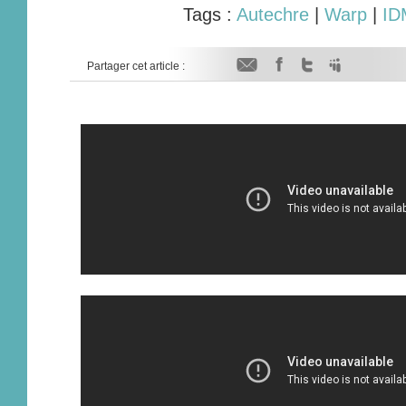
Tags :
Autechre
|
Warp
|
ID
Partager cet article :