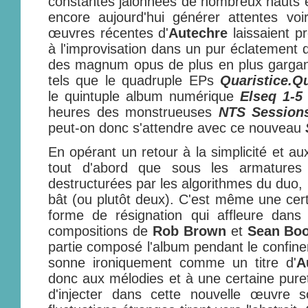
constantes jalonnées de nombreux hauts 
encore aujourd'hui générer attentes voir
œuvres récentes d'
Autechre
laissaient p
à l'improvisation dans un pur éclatement 
des magnum opus de plus en plus gargant
tels que le quadruple EPs
Quaristice.Q
le quintuple album numérique
Elseq 1-5
heures des monstrueuses
NTS Session
peut-on donc s'attendre avec ce nouveau
En opérant un retour à la simplicité et a
tout d'abord que sous les armatures 
destructurées par les algorithmes du duo, 
bât (ou plutôt deux). C'est même une cert
forme de résignation qui affleure dans 
compositions de
Rob Brown
et
Sean Bo
partie composé l'album pendant le confine
sonne ironiquement comme un titre d'
A
donc aux mélodies et à une certaine puret
d'injecter dans cette nouvelle œuvre s