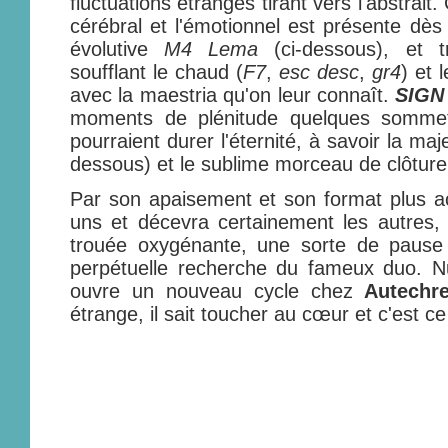
fluctuations étranges tirant vers l'abstrait. 
cérébral et l'émotionnel est présente dès 
évolutive
M4 Lema
(ci-dessous), et 
soufflant le chaud (
F7
,
esc desc
,
gr4
) et l
avec la maestria qu'on leur connaît.
SIGN
moments de plénitude quelques sommet
pourraient durer l'éternité, à savoir la m
dessous) et le sublime morceau de clôtur
Par son apaisement et son format plus ac
uns et décevra certainement les autres
trouée oxygénante, une sorte de pause
perpétuelle recherche du fameux duo. Nu
ouvre un nouveau cycle chez
Autechr
étrange, il sait toucher au cœur et c'est c