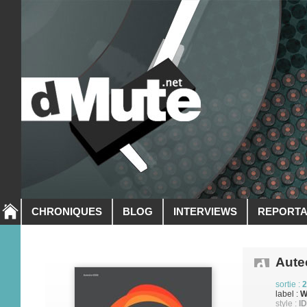
CHRONIQUES
BLOG
INTERVIEWS
REPORT
Aute
sortie :
2
label :
W
style :
ID