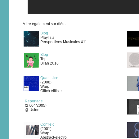
A lire également sur dMute :
Blog
Playlists
Perspectives Musicales #11
Blog
Top
Bilan 2016
Quartistice
(2008)
Warp
Glitch élitiste
Reportage
(27/04/2005)
@ Usine
Confield
(2001)
Warp
Abstract-electro