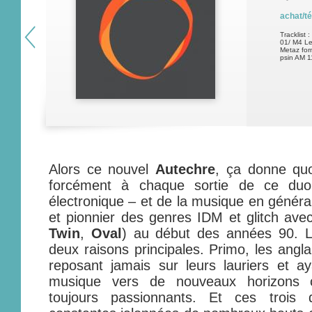
achat/t
Tracklist :
01/ M4 Le
Metaz for
psin AM 11
Alors ce nouvel
Autechre
, ça donne qu
forcément à chaque sortie de ce du
électronique – et de la musique en général
et pionnier des genres IDM et glitch ave
Twin
,
Oval
) au début des années 90. L
deux raisons principales. Primo, les angla
reposant jamais sur leurs lauriers et ay
musique vers de nouveaux horizons c
toujours passionnants. Et ces trois 