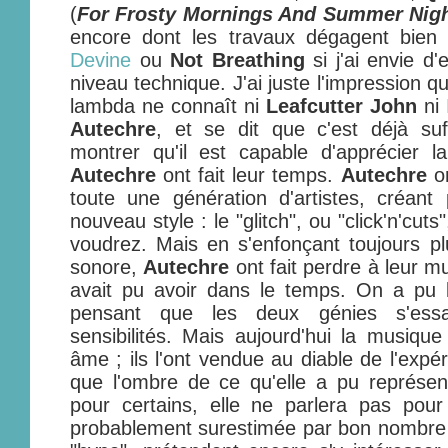
(
For Frosty Mornings And Summer Nig
encore dont les travaux dégagent bien
Devine
ou
Not Breathing
si j'ai envie d'
niveau technique. J'ai juste l'impression q
lambda ne connaît ni
Leafcutter John
ni
Autechre
, et se dit que c'est déjà suf
montrer qu'il est capable d'apprécier l
Autechre
ont fait leur temps.
Autechre
on
toute une génération d'artistes, créan
nouveau style : le "glitch", ou "click'n'c
voudrez. Mais en s'enfonçant toujours pl
sonore,
Autechre
ont fait perdre à leur m
avait pu avoir dans le temps. On a pu 
pensant que les deux génies s'essa
sensibilités. Mais aujourd'hui la musique
âme ; ils l'ont vendue au diable de l'expér
que l'ombre de ce qu'elle a pu représente
pour certains, elle ne parlera pas pour
probablement surestimée par bon nombre d