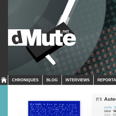
CHRONIQUES
BLOG
INTERVIEWS
REPORT
Aute
sortie :
2
label :
W
style :
Gl