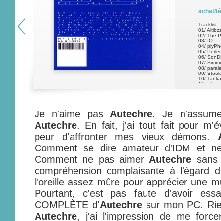
achat/t
Tracklist :
01/ Altibz
02/ The P
03/ IO
04/ plyPh
05/ Perle
06/ Son
07/ Simm
08/ paral
09/ Steel
10/ Tank
11/ rale
12/ Fol3
13/ fwzE
14/ 90101-
15/ bnc C
Je n'aime pas
Autechre
. Je n'assum
16/ Thes
17/ WNS
18/ chec9
Autechre
. En fait, j'ai tout fait pour m'
19/ Notw
20/ Outh
peur d'affronter mes vieux démons.
Comment se dire amateur d'IDM et n
Comment ne pas aimer
Autechre
sans s
compréhension complaisante à l'égard du
l'oreille assez mûre pour apprécier une m
Pourtant, c'est pas faute d'avoir essa
COMPLÈTE d'
Autechre
sur mon PC. Rien
Autechre
, j'ai l'impression de me for