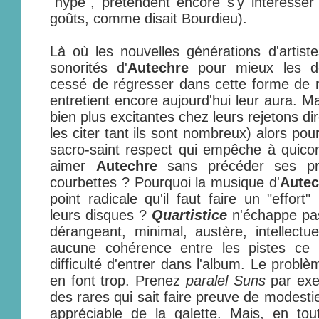
"hype", prétendent encore s'y intéresser
goûts, comme disait Bourdieu).
Là où les nouvelles générations d'artiste
sonorités d'
Autechre
pour mieux les d
cessé de régresser dans cette forme de 
entretient encore aujourd'hui leur aura. Ma
bien plus excitantes chez leurs rejetons dire
les citer tant ils sont nombreux) alors pou
sacro-saint respect qui empêche à quic
aimer
Autechre
sans précéder ses pr
courbettes ? Pourquoi la musique d'
Autec
point radicale qu'il faut faire un "effort
leurs disques ?
Quartistice
n'échappe pas
dérangeant, minimal, austère, intellectu
aucune cohérence entre les pistes ce 
difficulté d'entrer dans l'album. Le problè
en font trop. Prenez
paralel Suns
par exe
des rares qui sait faire preuve de modestie,
appréciable de la galette. Mais, en tout