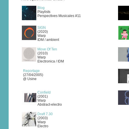
Blog
Playlists
Perspectives Musicales #11
SIGN
(2020)
Warp
IDM / ambient
Move Of Ten
(2010)
Warp
Electronica / IDM
Reportage
(27/04/2005)
@ Usine
Confield
(2001)
Warp
Abstract-electro
Draft 7.30
(2003)
Warp
Electro