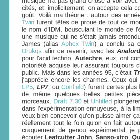
musique n'a pas grand chose à voir avec
cités, et, implicitement, on accepte cel
goût. Voilà ma théorie : autour des anné
Twin
furent têtes de proue de tout ce mou
le nom d'IDM, bousculant le monde de l'
une musique qui ne s'était jamais entend
James (alias
Aphex Twin
) a conclu sa c
Drukqs
afin de revenir, avec les
Analor
pour l'acid techno.
Autechre
, eux, ont con
notoriété acquise leur assurant toujours 
public. Mais dans les années 95, c'était
Tr
j'apprécie encore les charmes. Ceux qui s
LP5
,
LP7
, ou
Confield
) furent certes plus 
de même quelques belles petites pièce
morceaux.
Draft 7.30
et
Untitled
plongèrent
dans l'expérimentation ennuyeuse, à la limi
veux bien concevoir qu'on puisse aimer ç
réellement tout le foin qu'on en fait auto
craquement de genou expérimental, je 
écouter
Leafcutter John
,
Sanso-xtro
,
Qu