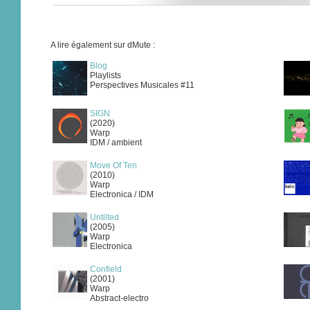
A lire également sur dMute :
Blog
Playlists
Perspectives Musicales #11
SIGN
(2020)
Warp
IDM / ambient
Move Of Ten
(2010)
Warp
Electronica / IDM
Untilted
(2005)
Warp
Electronica
Confield
(2001)
Warp
Abstract-electro