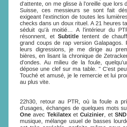
d'attente, on me glisse à l'oreille que lors
Suisse, ces messieurs se sont fait dési
exigeant l'extinction de toutes les lumière
checks dans un doux rituel. A 21 heures t
séduit qu'à moitié… A l'intérieur du PT
résonnent, et
Subtitle
tentent de chauff
grand coups de rap version Galapagos. 
leurs digressions, je me dirige au pre
bières, en lisant la chronique de Zetracke
d'ondes. Au milieu de la foule, quelqu'
dépose une clef sur ma table. " C'est peut
Touché et amusé, je le remercie et lui pr
au plus vite.
22h30, retour au PTR, où la foule a pri
d'usages, échanges de quelques mots su
One
avec
Tekilatex
et
Cuizinier
, et
SND
musique, mélange usuel de basses lourd