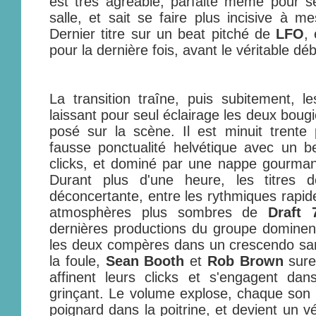
est très agréable, parfaite même pour s
salle, et sait se faire plus incisive à m
Dernier titre sur un beat pitché de
LFO
,
pour la dernière fois, avant le véritable déb
La transition traîne, puis subitement, le
laissant pour seul éclairage les deux boug
posé sur la scène. Il est minuit trente 
fausse ponctualité helvétique avec un be
clicks, et dominé par une nappe gourman
Durant plus d'une heure, les titres dé
déconcertante, entre les rythmiques rapi
atmosphères plus sombres de
Draft 
dernières productions du groupe dominen
les deux compères dans un crescendo sa
la foule,
Sean Booth
et
Rob Brown
sure
affinent leurs clicks et s'engagent da
grinçant. Le volume explose, chaque son
poignard dans la poitrine, et devient un vér