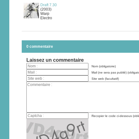
Draft 7.30
(2003)
Warp
Electro
0 commentaire
Laissez un commentaire
Nom (obligatoire)
Mail (ne sera pas publié) (obligato
Site web (facultatif)
Recopier le code ci-dessous (obli