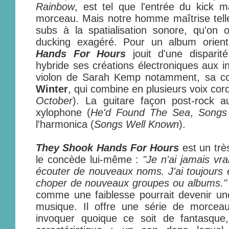
Rainbow
, est tel que l'entrée du kick 
morceau. Mais notre homme maîtrise tell
subs à la spatialisation sonore, qu'on 
ducking exagéré. Pour un album orien
Hands For Hours
jouit d'une disparit
hybride ses créations électroniques aux i
violon de Sarah Kemp notamment, sa c
Winter
, qui combine en plusieurs voix cord
October
). La guitare façon post-rock a
xylophone (
He'd Found The Sea
,
Songs
l'harmonica (
Songs Well Known
).
They Shook Hands For Hours
est un trè
le concède lui-même :
"Je n'ai jamais vra
écouter de nouveaux noms. J'ai toujours é
choper de nouveaux groupes ou albums."
comme une faiblesse pourrait devenir une
musique. Il offre une série de morcea
invoquer quoique ce soit de fantasque