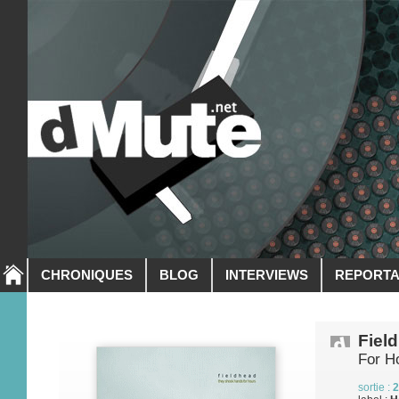
CHRONIQUES
BLOG
INTERVIEWS
REPORT
Fiel
For H
sortie :
2