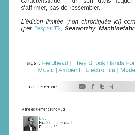
caractéristique ; un son dans lequel
s'affirmer, pas de ressembler.
L'édition limitée (non chroniquée ici) 
(par
Jasper TX
,
Seaworthy
,
Machinefabr
Tags :
Fieldhead
|
They Shook Hands For
Music
|
Ambient
|
Electronica
|
Moder
Partager cet article :
A lire également sur dMute :
Blog
Florilège musicopathe
Episode #1