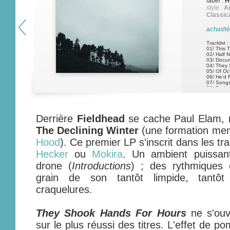
label :
H
style :
Am
Classica
achat/t
Tracklist :
01/ This 
02/ Half 
03/ Docu
04/ They
05/ Of Oc
06/ He'd
07/ Song
08/ Broke
09/ I'm F
10/ Introd
Derrière
Fieldhead
se cache Paul Elam, 
The Declining Winter
(une formation me
Hood
). Ce premier LP s'inscrit dans les tr
Hecker
ou
Mokira
. Un ambient puissant,
drone (
Introductions
) ; des rythmiques 
grain de son tantôt limpide, tantôt 
craquelures.
They Shook Hands For Hours
ne s'ouv
sur le plus réussi des titres. L'effet de 