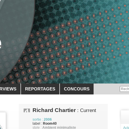
ERVIEWS
REPORTAGES
CONCOURS
Richard Chartier
: Current
sortie :
2006
label :
Room40
style :
Ambient minimaliste
Act