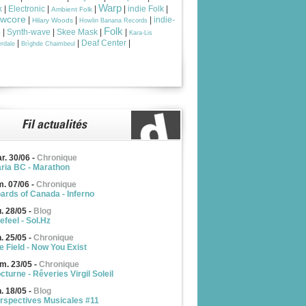
Warp
k
|
Electronic
|
|
|
indie Folk
|
Ambient Folk
owcore
|
|
|
indie-
Hilary Woods
Howlin Banana Records
Folk
p
|
Synth-wave
|
Skee Mask
|
|
Kara-Lis
|
|
Deaf Center
|
rdale
Brìghde Chaimbeul
r. 30/06
-
Chronique
ria BC - Marathon
m. 07/06
-
Chronique
ards of Canada - Inferno
u. 28/05
-
Blog
efeel - Sol.Hz
n. 25/05
-
Chronique
e Field - Now You Exist
m. 23/05
-
Chronique
cturne - Rêveries Virgil Soleil
n. 18/05
-
Blog
rspectives Musicales #11