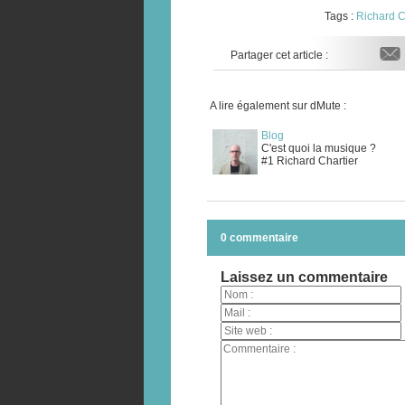
Tags :
Richard C
Partager cet article :
A lire également sur dMute :
Blog
C'est quoi la musique ?
#1 Richard Chartier
0 commentaire
Laissez un commentaire