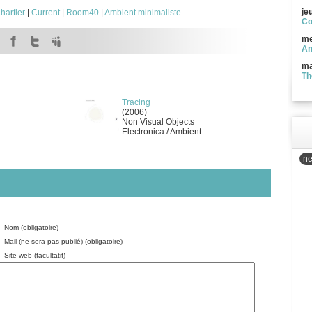
je
hartier
|
Current
|
Room40
|
Ambient minimaliste
Co
me
Am
ma
Th
Tracing
(2006)
Non Visual Objects
Electronica / Ambient
ne
Nom (obligatoire)
Mail (ne sera pas publié) (obligatoire)
Site web (facultatif)