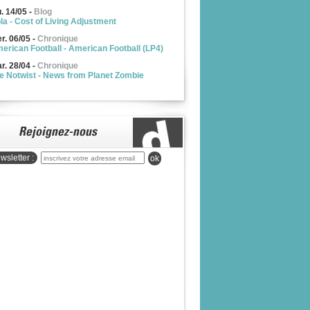
u. 14/05
-
Blog
la - Cost of Living Adjustment
r. 06/05
-
Chronique
erican Football - American Football (LP4)
r. 28/04
-
Chronique
e Notwist - News from Planet Zombie
wsletter :
ok