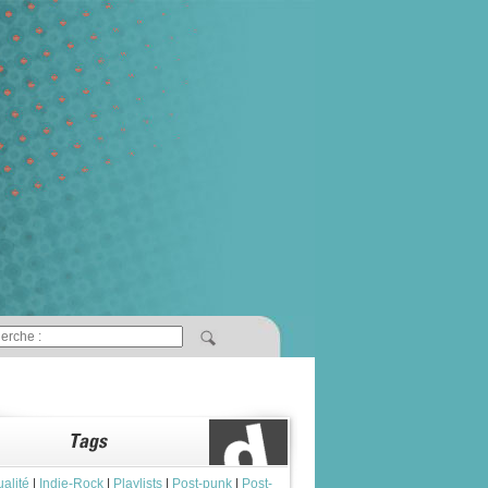
ualité
|
Indie-Rock
|
Playlists
|
Post-punk
|
Post-