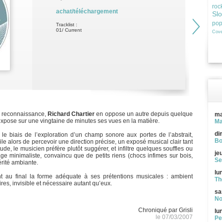
roc
achat/téléchargement
Sl
po
Tracklist :
01/ Current
Cove
sa reconnaissance,
Richard Chartier
en oppose un autre depuis quelque
ma
l expose sur une vingtaine de minutes ses vues en la matière.
Ma
di
 le biais de l’exploration d’un champ sonore aux portes de l’abstrait,
Bo
ile alors de percevoir une direction précise, un exposé musical clair tant
de, le musicien préfère plutôt suggérer, et infiltre quelques souffles ou
je
ge minimaliste, convaincu que de petits riens (chocs infimes sur bois,
Se
térité ambiante.
lu
nt au final la forme adéquate à ses prétentions musicales : ambient
Th
res, invisible et nécessaire autant qu’eux.
sa
No
Chroniqué par Grisli
lu
le 07/03/2007
Pe