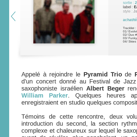
sortie :
2
label :
E
style :
J
achat/t
Tracklist :
01/ Evolv
02/ Duo 
03/ Funky
04/ Skies 
Appelé à rejoindre le
Pyramid Trio
de
d’un concert donné au Festival de Jazz
saxophoniste israélien
Albert Beger
ren
William Parker
. Quelques heures ap
enregistraient en studio quelques composi
Témoins de cette rencontre, deux vol
introduction du second, la section ryth
complexe et chaleureux sur lequel le sa