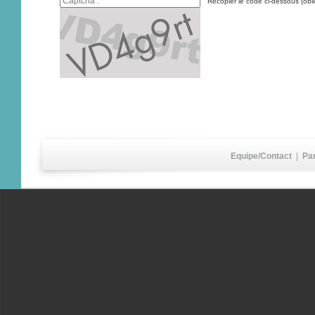
Recopier le code ci-dessous (obli
Equipe/Contact
|
Pa