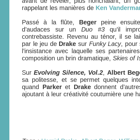
avant de révéler, plus nonchalant, un goû
rappelant les manières de
Ken Vanderma
Passé à la flûte,
Beger
peine ensuit
d’audaces sur un
Duo #3
qu’il impr
contrebassiste. Revenu au ténor, il se l
par le jeu de
Drake
sur
Funky Lacy
, pour
l’insistance avec laquelle ses partenaires 
composition un brin dramatique,
Skies of I
Sur
Evolving Silence, Vol.2
,
Albert Beg
sa politesse, et se permet quelques int
quand
Parker
et
Drake
donnent d’autres
ajoutant à leur créativité coutumière une ha