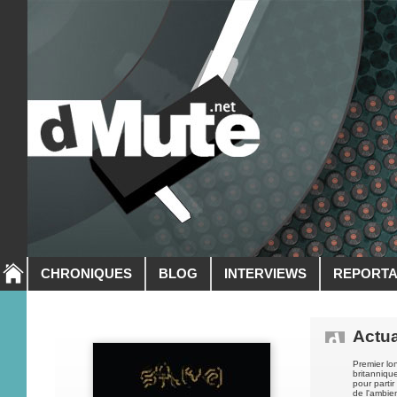
CHRONIQUES
BLOG
INTERVIEWS
REPORT
Actua
Premier lo
britanniqu
pour parti
de l'ambien