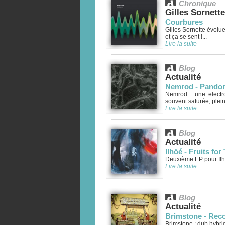
Chronique
Gilles Sornette
Courbures
Gilles Sornette évolu
et ça se sent !...
Lire la suite
Blog
Actualité
Nemrod - Pando
Nemrod : une electro
souvent saturée, plein
Lire la suite
Blog
Actualité
Ilhöé - Fruits f
Deuxième EP pour Ilhöé
Lire la suite
Blog
Actualité
Brimstone - Reco
Brimstone : dub hybri