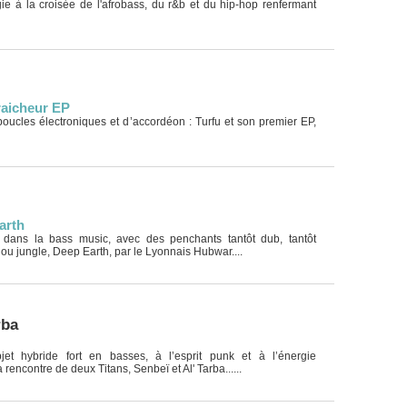
ie à la croisée de l'afrobass, du r&b et du hip-hop renfermant
raicheur EP
oucles électroniques et d’accordéon : Turfu et son premier EP,
arth
 dans la bass music, avec des penchants tantôt dub, tantôt
ou jungle, Deep Earth, par le Lyonnais Hubwar....
rba
et hybride fort en basses, à l’esprit punk et à l’énergie
la rencontre de deux Titans, Senbeï et Al' Tarba......