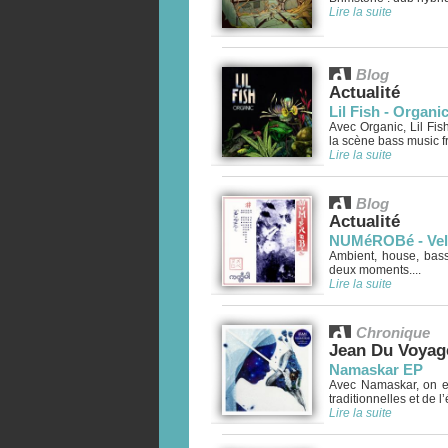
Lire la suite
Blog
Actualité
Lil Fish - Organi
Avec Organic, Lil Fish
la scène bass music fr
Lire la suite
Blog
Actualité
NUMéROBé - Vel
Ambient, house, bass 
deux moments....
Lire la suite
Chronique
Jean Du Voyag
Namaskar EP
Avec Namaskar, on en
traditionnelles et de l’
Lire la suite