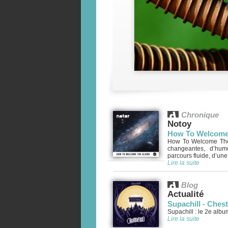
Chronique
Notoy
How To Welcome 
How To Welcome The 
changeantes, d’hum
parcours fluide, d’une
Lire la suite
Blog
Actualité
Supachill - Chest
Supachill : le 2e albu
Lire la suite