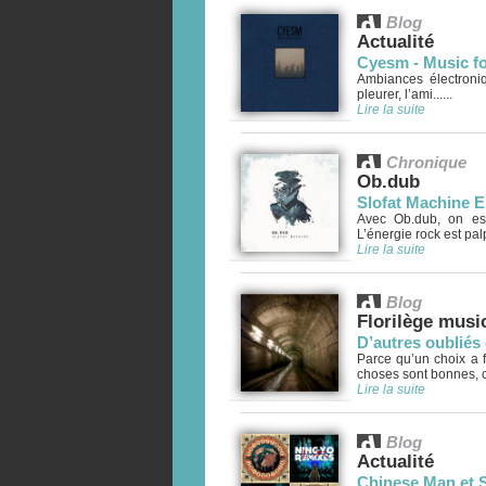
Blog
Actualité
Cyesm - Music fo
Ambiances électroniq
pleurer, l’ami......
Lire la suite
Chronique
Ob.dub
Slofat Machine 
Avec Ob.dub, on est
L’énergie rock est palp
Lire la suite
Blog
Florilège musi
D’autres oubliés 
Parce qu’un choix a f
choses sont bonnes, c’e
Lire la suite
Blog
Actualité
Chinese Man et S