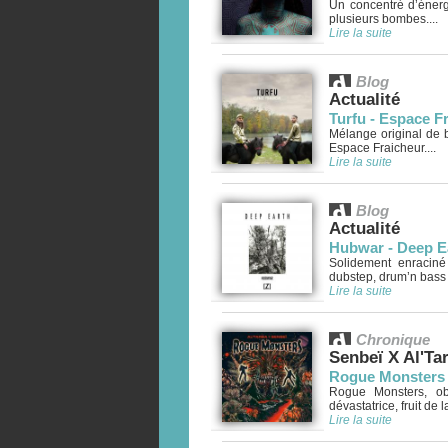
Un concentré d’énerg
plusieurs bombes....
Lire la suite
Blog
Actualité
Turfu - Espace F
Mélange original de b
Espace Fraicheur....
Lire la suite
Blog
Actualité
Hubwar - Deep E
Solidement enraciné
dubstep, drum’n bass 
Lire la suite
Chronique
Senbeï X Al'Ta
Rogue Monsters
Rogue Monsters, obj
dévastatrice, fruit de 
Lire la suite