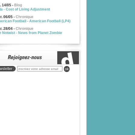
. 14/05
-
Blog
la - Cost of Living Adjustment
r. 06/05
-
Chronique
erican Football - American Football (LP4)
r. 28/04
-
Chronique
e Notwist - News from Planet Zombie
sletter :
ok