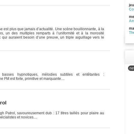
jeu
Co
me
Am
ma
e est plus que jamais d’actualité. Une scène bouillonnante, à la
Th
es, un des multiples remparts à l’uniformité et à la morosité
qui auraient besoin d’une preuve, un triple aiguillage vers le
new
s, basses hypnotiques, mélodies subtiles et entêtantes :
 FM est forte, primitive et marquante....
rol
 Patrol, savoureusement dub : 17 titres taillés pour plaire au
cialistes et novices....