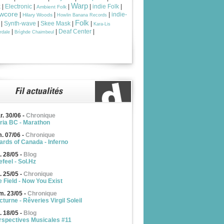
Warp
k
|
Electronic
|
|
|
indie Folk
|
Ambient Folk
wcore
|
|
|
indie-
Hilary Woods
Howlin Banana Records
Folk
|
Synth-wave
|
Skee Mask
|
|
Kara-Lis
|
|
Deaf Center
|
rdale
Brìghde Chaimbeul
r. 30/06
-
Chronique
ria BC - Marathon
m. 07/06
-
Chronique
ards of Canada - Inferno
. 28/05
-
Blog
feel - Sol.Hz
. 25/05
-
Chronique
e Field - Now You Exist
m. 23/05
-
Chronique
turne - Rêveries Virgil Soleil
. 18/05
-
Blog
rspectives Musicales #11