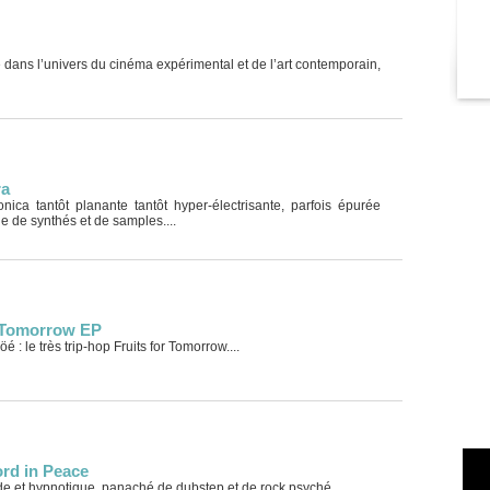
e dans l’univers du cinéma expérimental et de l’art contemporain,
ra
nica tantôt planante tantôt hyper-électrisante, parfois épurée
e de synthés et de samples....
or Tomorrow EP
 : le très trip-hop Fruits for Tomorrow....
rd in Peace
de et hypnotique, panaché de dubstep et de rock psyché....