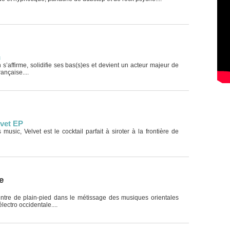
c
 s’affirme, solidifie ses bas(s)es et devient un acteur majeur de
ançaise....
vet EP
music, Velvet est le cocktail parfait à siroter à la frontière de
e
tre de plain-pied dans le métissage des musiques orientales
électro occidentale....