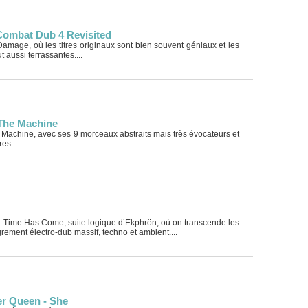
Combat Dub 4 Revisited
amage, où les titres originaux sont bien souvent géniaux et les
t aussi terrassantes....
 The Machine
Machine, avec ses 9 morceaux abstraits mais très évocateurs et
es....
: Time Has Come, suite logique d’Ekphrön, où on transcende les
grement électro-dub massif, techno et ambient....
r Queen - She