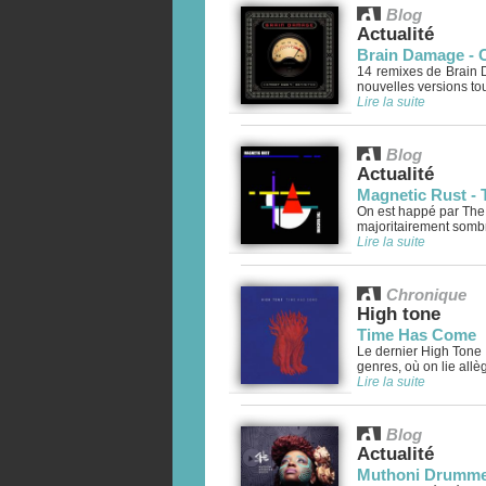
Blog
Actualité
Brain Damage - 
14 remixes de Brain D
nouvelles versions tou
Lire la suite
Blog
Actualité
Magnetic Rust -
On est happé par The 
majoritairement sombr
Lire la suite
Chronique
High tone
Time Has Come
Le dernier High Tone 
genres, où on lie allè
Lire la suite
Blog
Actualité
Muthoni Drumme