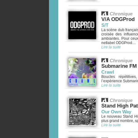
Chronique
V/A ODGProd
S/T
La scène dub français
croisée des influenc
ambiantes. Pour ceux 
netlabel ODGProd....
Lire la suite
Chronique
Submarine FM
Crawl
Boucles répétitive
l’expérience Submarine
Lire la suite
Chronique
Stand High Pat
Our Own Way
Le nouveau Stand High
plus grand nombre, spé
Lire la suite