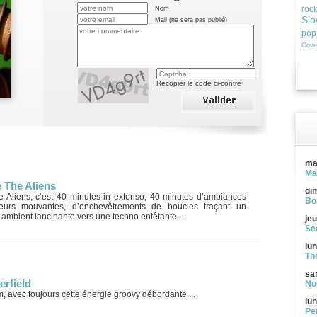
roc
Nom
Slo
Mail (ne sera pas publié)
pop
Cove
Recopier le code ci-contre
ma
Ma
The Aliens
di
Aliens, c’est 40 minutes in extenso, 40 minutes d’ambiances
Bo
eurs mouvantes, d’enchevêtrements de boucles traçant un
 ambient lancinante vers une techno entêtante....
jeu
See
lun
Th
sa
erfield
Noc
m, avec toujours cette énergie groovy débordante....
lun
Pe