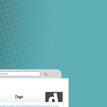
alité
|
Indie-Rock
|
Playlists
|
Post-punk
|
Post-