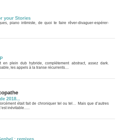
r your Stories
ues, piano intimiste, de quoi te faire rêver-divaguer-espérer-
EP
 en plein dub hybride, complètement abstract, assez dark.
able, les appels à la transe récurrents....
copathe
de 2018...
orcément était fait de chroniquer tel ou tel… Mais que d’autres
st inévitable......
enbeï : remixes